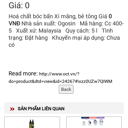
Giá: 0
Hoá chất bóc bẩn Xi măng, bê tông Giá
0
VNĐ
Nhà sản xuất: Ogosin Mã hàng: Cc 400-
5 Xuất xứ: Malaysia Quy cách: 5 l Tình
trạng: Đặt hàng Khuyến mại áp dụng: Chưa
có
Read more:
http://www.oct.vn/?
do=product&dtd=view&id=24267#ixzz0UZw7QIWM
SẢN PHẨM LIÊN QUAN