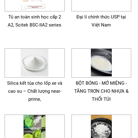
Tủ an toàn sinh học cấp 2
Đại lí chính thức USP tại
A2, Scitek BSC-IIA2 series
Việt Nam
Silica kết tủa cho lốp xe và
BỘT BÓNG - MỞ MIỆNG -
cao su – Chất lượng near-
TĂNG TRƠN CHO NHỰA &
prime,
THỔI TÚI