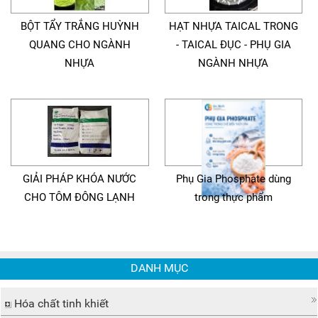
BỘT TẨY TRẮNG HUỲNH
HẠT NHỰA TAICAL TRONG
QUANG CHO NGÀNH
- TAICAL ĐỤC - PHỤ GIA
NHỰA
NGÀNH NHỰA
GIẢI PHÁP KHÓA NƯỚC
Phụ Gia Phosphate dùng
CHO TÔM ĐÔNG LẠNH
trong thực phẩm
DANH MỤC
Hóa chất tinh khiết