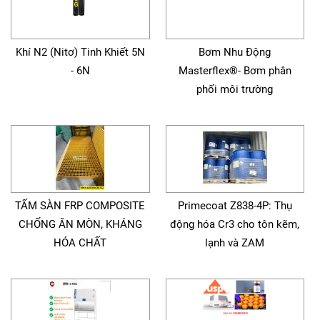
Khí N2 (Nitơ) Tinh Khiết 5N
Bơm Nhu Động
- 6N
Masterflex®- Bơm phân
phối môi trường
TẤM SÀN FRP COMPOSITE
Primecoat Z838-4P: Thụ
CHỐNG ĂN MÒN, KHÁNG
động hóa Cr3 cho tôn kẽm,
HÓA CHẤT
lạnh và ZAM