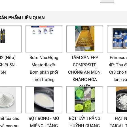
SẢN PHẨM LIÊN QUAN
N2 (Nitơ)
Bơm Nhu Động
TẤM SÀN FRP
Primecoa
Khiết 5N -
Masterflex®-
COMPOSITE
4P: Thụ 
6N
Bơm phân phối
CHỐNG ĂN MÒN,
Cr3 cho 
môi trường
KHÁNG HÓA
lạnh v
CHẤT
kết tủa cho
BỘT BÓNG - MỞ
BỘT TẨY TRẮNG
HẠT 
 và cao su
MIỆNG - TĂNG
HUỲNH QUANG
TAICAL 