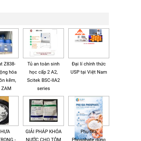
t Z838-
Tủ an toàn sinh
Đại lí chính thức
động hóa
học cấp 2 A2,
USP tại Việt Nam
tôn kẽm,
Scitek BSC-IIA2
à ZAM
series
NHỰA
GIẢI PHÁP KHÓA
Phụ Gia
TRONG -
NƯỚC CHO TÔM
Phosphate dùng