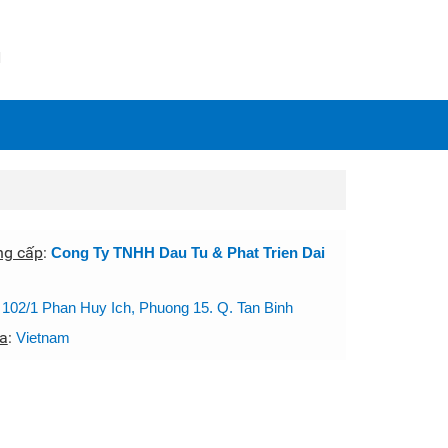
N
ng cấp
:
Cong Ty TNHH Dau Tu & Phat Trien Dai
:
102/1 Phan Huy Ich, Phuong 15. Q. Tan Binh
a
:
Vietnam