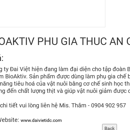
OAKTIV PHU GIA THUC AN 
á:
 ty Đai Việt hiện đang làm đại diện cho tập đoà
 BioAktiv. Sản phẩm được dùng làm phụ gia chế bi
năng tiêu hoá của vật nuôi bằng cơ chế sinh học t
g đến chất lượng thịt và giúp vật nuôi giảm được c
chi tiết vui lòng liên hệ Mis. Thắm - 0904 902 957
Website:
www.daivietidc.com