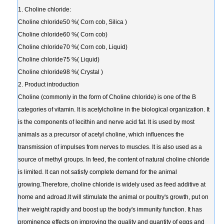
1. Choline chloride:
Choline chloride50 %( Corn cob, Silica )
Choline chloride60 %( Corn cob)
Choline chloride70 %( Corn cob, Liquid)
Choline chloride75 %( Liquid)
Choline chloride98 %( Crystal )
2. Product introduction
Choline (commonly in the form of Choline chloride) is one of the B
categories of vitamin. It is acetylcholine in the biological organization. It
is the components of lecithin and nerve acid fat. It is used by most
animals as a precursor of acetyl choline, which influences the
transmission of impulses from nerves to muscles. It is also used as a
source of methyl groups. In feed, the content of natural choline chloride
is limited. It can not satisfy complete demand for the animal
growing.Therefore, choline chloride is widely used as feed additive at
home and adroad.It will stimulate the animal or poultry's growth, put on
their weight rapidly and boost up the body's immunity function. It has
prominence effects on improving the quality and quantity of eggs and