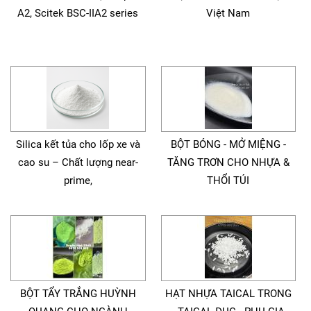
A2, Scitek BSC-IIA2 series
Việt Nam
Silica kết tủa cho lốp xe và
BỘT BÓNG - MỞ MIỆNG -
cao su – Chất lượng near-
TĂNG TRƠN CHO NHỰA &
prime,
THỔI TÚI
BỘT TẨY TRẮNG HUỲNH
HẠT NHỰA TAICAL TRONG