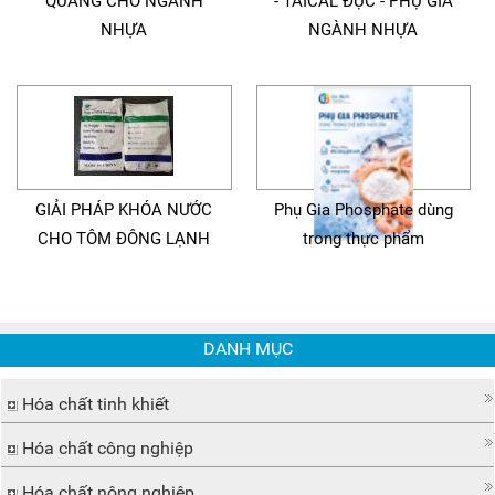
QUANG CHO NGÀNH
- TAICAL ĐỤC - PHỤ GIA
NHỰA
NGÀNH NHỰA
GIẢI PHÁP KHÓA NƯỚC
Phụ Gia Phosphate dùng
CHO TÔM ĐÔNG LẠNH
trong thực phẩm
DANH MỤC
Hóa chất tinh khiết
Hóa chất công nghiệp
Hóa chất nông nghiệp