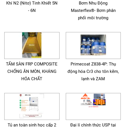
Khí N2 (Nitơ) Tinh Khiết 5N
Bơm Nhu Động
- 6N
Masterflex®- Bơm phân
phối môi trường
TẤM SÀN FRP COMPOSITE
Primecoat Z838-4P: Thụ
CHỐNG ĂN MÒN, KHÁNG
động hóa Cr3 cho tôn kẽm,
HÓA CHẤT
lạnh và ZAM
Tủ an toàn sinh học cấp 2
Đại lí chính thức USP tại