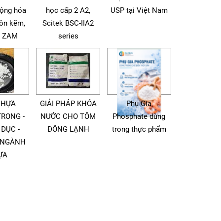
động hóa
học cấp 2 A2,
USP tại Việt Nam
tôn kẽm,
Scitek BSC-IIA2
à ZAM
series
NHỰA
GIẢI PHÁP KHÓA
Phụ Gia
TRONG -
NƯỚC CHO TÔM
Phosphate dùng
 ĐỤC -
ĐÔNG LẠNH
trong thực phẩm
 NGÀNH
ỰA