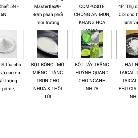
Khiết 5N -
Masterflex®-
COMPOSITE
4P: Thụ 
6N
Bơm phân phối
CHỐNG ĂN MÒN,
Cr3 cho 
môi trường
KHÁNG HÓA
lạnh v
CHẤT
kết tủa cho
BỘT BÓNG - MỞ
BỘT TẨY TRẮNG
HẠT 
 và cao su
MIỆNG - TĂNG
HUỲNH QUANG
TAICAL 
ất lượng
TRƠN CHO
CHO NGÀNH
TAICAL
r-prime,
NHỰA & THỔI
NHỰA
PHỤ GIA
TÚI
NH