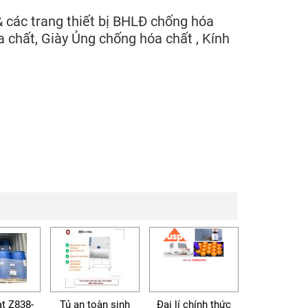
 các trang thiết bị BHLĐ chống hóa
 chất, Giày Ủng chống hóa chất , Kính
t Z838-
Tủ an toàn sinh
Đại lí chính thức