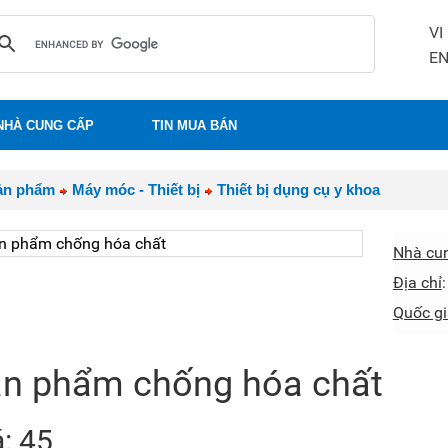
VI
E
NHÀ CUNG CẤP
TIN MUA BÁN
ản phẩm
Máy móc - Thiết bị
Thiết bị dụng cụ y khoa
Nhà cu
Địa chỉ
Quốc gi
n phẩm chống hóa chất
á: 45