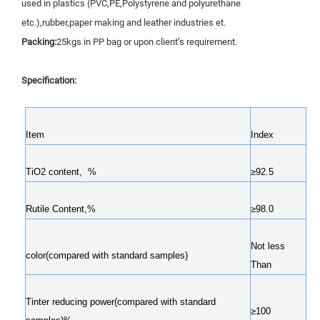
used in plastics (PVC,PE,Polystyrene and polyurethane
etc.),rubber,paper making and leather industries et.
Packing:
25kgs in PP bag or upon client’s requirement.
Specification:
Item
Index
TiO2 content, %
≥92.5
Rutile Content,%
≥98.0
Not less
color(compared with standard samples)
Than
Tinter reducing power(compared with standard
≥100