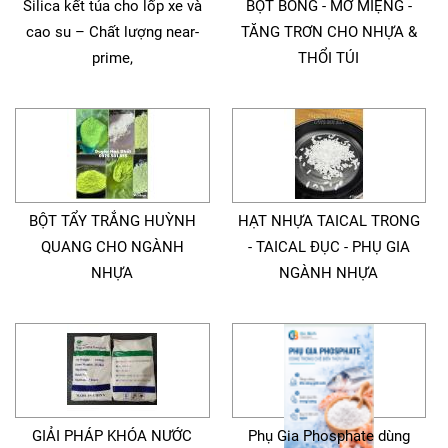
Silica kết tủa cho lốp xe và
BỘT BÓNG - MỞ MIỆNG -
cao su – Chất lượng near-
TĂNG TRƠN CHO NHỰA &
prime,
THỔI TÚI
BỘT TẨY TRẮNG HUỲNH
HẠT NHỰA TAICAL TRONG
QUANG CHO NGÀNH
- TAICAL ĐỤC - PHỤ GIA
NHỰA
NGÀNH NHỰA
GIẢI PHÁP KHÓA NƯỚC
Phụ Gia Phosphate dùng