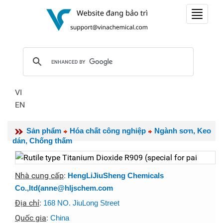
Toggle
navigat
VI
EN
Sản phẩm
Hóa chất công nghiệp
Ngành sơn, Keo
dán, Chống thấm
Nhà cung cấp
:
HengLiJiuSheng Chemicals
Co.,ltd(anne@hljschem.com
Địa chỉ
:
168 NO. JiuLong Street
Quốc gia
:
China