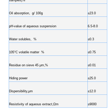
samples)%
Oil absorption, g/ 100g
≤23.0
pH-value of aqueous suspension
6.5-8.0
Water solubles, %
≤0.3
105°C volatile matter %
≤0.75
Residue on sieve 45 μm,%
≤0.01
Hiding power
≤25.0
Dispersibility,μm
≤12.0
Resistivity of aqueous extract,Ωm
≥9000