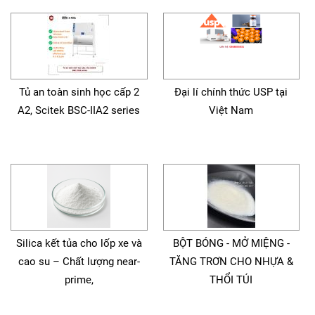
Tủ an toàn sinh học cấp 2
Đại lí chính thức USP tại
A2, Scitek BSC-IIA2 series
Việt Nam
Silica kết tủa cho lốp xe và
BỘT BÓNG - MỞ MIỆNG -
cao su – Chất lượng near-
TĂNG TRƠN CHO NHỰA &
prime,
THỔI TÚI