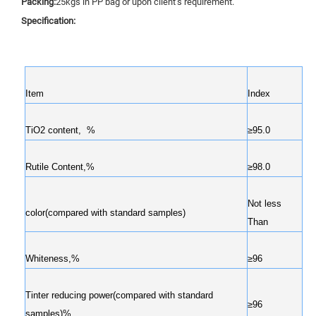
Packing:
25kgs in PP bag or upon client’s requirement.
Specification:
Item
Index
TiO2 content, %
≥95.0
Rutile Content,%
≥98.0
Not less
color(compared with standard samples)
Than
Whiteness,%
≥96
Tinter reducing power(compared with standard
≥96
samples)%