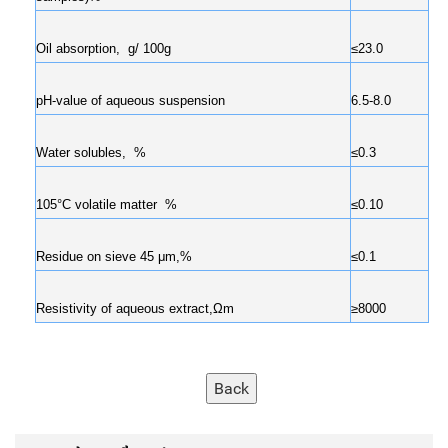
Oil absorption, g/ 100g
≤23.0
pH-value of aqueous suspension
6.5-8.0
Water solubles, %
≤0.3
105°C volatile matter %
≤0.10
Residue on sieve 45 μm,%
≤0.1
Resistivity of aqueous extract,Ωm
≥8000