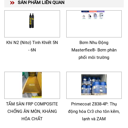
SẢN PHẨM LIÊN QUAN
Khí N2 (Nitơ) Tinh Khiết 5N
Bơm Nhu Động
- 6N
Masterflex®- Bơm phân
phối môi trường
TẤM SÀN FRP COMPOSITE
Primecoat Z838-4P: Thụ
CHỐNG ĂN MÒN, KHÁNG
động hóa Cr3 cho tôn kẽm,
HÓA CHẤT
lạnh và ZAM