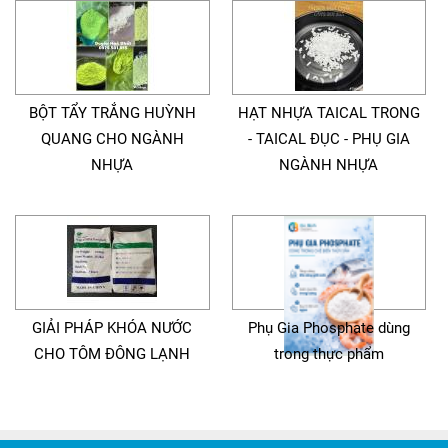
BỘT TẨY TRẮNG HUỲNH
HẠT NHỰA TAICAL TRONG
QUANG CHO NGÀNH
- TAICAL ĐỤC - PHỤ GIA
NHỰA
NGÀNH NHỰA
GIẢI PHÁP KHÓA NƯỚC
Phụ Gia Phosphate dùng
CHO TÔM ĐÔNG LẠNH
trong thực phẩm