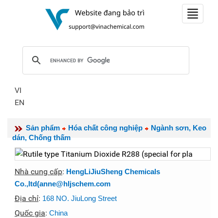
Toggle
navigat
VI
EN
Sản phẩm
Hóa chất công nghiệp
Ngành sơn, Keo
dán, Chống thấm
Nhà cung cấp
:
HengLiJiuSheng Chemicals
Co.,ltd(anne@hljschem.com
Địa chỉ
:
168 NO. JiuLong Street
Quốc gia
:
China