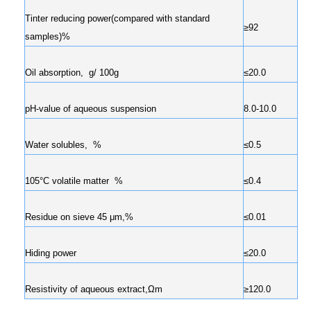
Tinter reducing power(compared with standard
≥92
samples)%
Oil absorption, g/ 100g
≤20.0
pH-value of aqueous suspension
8.0-10.0
Water solubles, %
≤0.5
105°C volatile matter %
≤0.4
Residue on sieve 45 μm,%
≤0.01
Hiding power
≤20.0
Resistivity of aqueous extract,Ωm
≥120.0