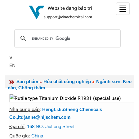
Toggle
navigat
VI
EN
Sản phẩm
Hóa chất công nghiệp
Ngành sơn, Keo
dán, Chống thấm
Nhà cung cấp
:
HengLiJiuSheng Chemicals
Co.,ltd(anne@hljschem.com
Địa chỉ
:
168 NO. JiuLong Street
Quốc gia
:
China