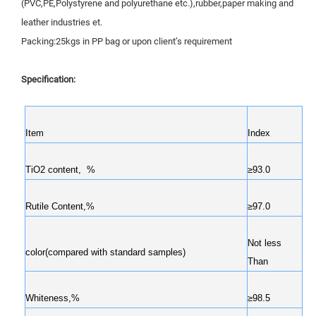
(PVC,PE,Polystyrene and polyurethane etc.),rubber,paper making and
leather industries et.
Packing:25kgs in PP bag or upon client’s requirement
Specification:
Item
Index
TiO2 content, %
≥93.0
Rutile Content,%
≥97.0
Not less
color(compared with standard samples)
Than
Whiteness,%
≥98.5