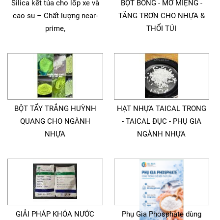
Silica kết tủa cho lốp xe và
BỘT BÓNG - MỞ MIỆNG -
cao su – Chất lượng near-
TĂNG TRƠN CHO NHỰA &
prime,
THỔI TÚI
BỘT TẨY TRẮNG HUỲNH
HẠT NHỰA TAICAL TRONG
QUANG CHO NGÀNH
- TAICAL ĐỤC - PHỤ GIA
NHỰA
NGÀNH NHỰA
GIẢI PHÁP KHÓA NƯỚC
Phụ Gia Phosphate dùng