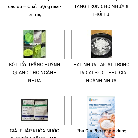
cao su – Chất lượng near-
TĂNG TRƠN CHO NHỰA &
prime,
THỔI TÚI
BỘT TẨY TRẮNG HUỲNH
HẠT NHỰA TAICAL TRONG
QUANG CHO NGÀNH
- TAICAL ĐỤC - PHỤ GIA
NHỰA
NGÀNH NHỰA
GIẢI PHÁP KHÓA NƯỚC
Phụ Gia Phosphate dùng