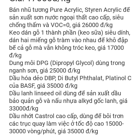
Bán nhũ tương Pure Acrylic, Styren Acrylic để
sản xuất sơn nước ngoại thất cao cấp, siêu
chống thấm và VOC=0, giá 26000 đ/kg
Keo dán gỗ 1 thành phần (keo sữa) siêu dính,
dán hai miếng gỗ tràm vào nhau để khô đập
bể cả gỗ mà vẫn không tróc keo, giá 17000
đ/kg
Dung môi DPG (Dipropyl Glycol) dùng trong
nganh sơn, giá 25000 đ/kg
Dầu hóa dẻo DBP, Di Butyl Phthalat, Platinol C
của BASF, giá 35000 đ/kg
Dầu lanh linseed oil dùng để sản xuất dầu
bảo quản gỗ và nấu nhựa alkyd gốc lanh, giá
33000đ/kg
Dầu nhớt Castrol cao cấp, dùng để bôi trơn
các trục quay làm việc ở tốc độ cao 15000-
30000 vòng/phút, giá 35000 đ/kg