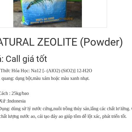
TURAL ZEOLITE (Powder)
: Call giá tốt
Thức Hóa Học: Na12 [- (AlO2) (SiO2)] 12-H2O
 quang: dạng bột,màu xám hoặc màu xanh nhạt.
ách : 25kg/bao
Xứ :Indonesia
ụng: dùng sử lý nước cứng,nuôi trồng thủy sản,lắng các chất lơ lửng. 
chất lượng nước ao, cải tạo đáy ao giúp tôm dễ lột xác, phát triển tốt.