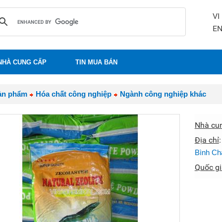
VI
E
NHÀ CUNG CẤP
TIN MUA BÁN
ản phẩm
Hóa chất công nghiệp
Ngành công nghiệp khác
Nhà cu
Địa chỉ
Bình C
Quốc gi