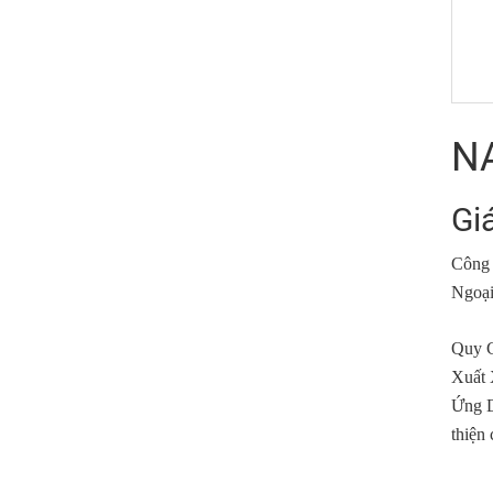
NA
Giá
Công 
Ngoại
Quy C
Xuất 
Ứng D
thiện 