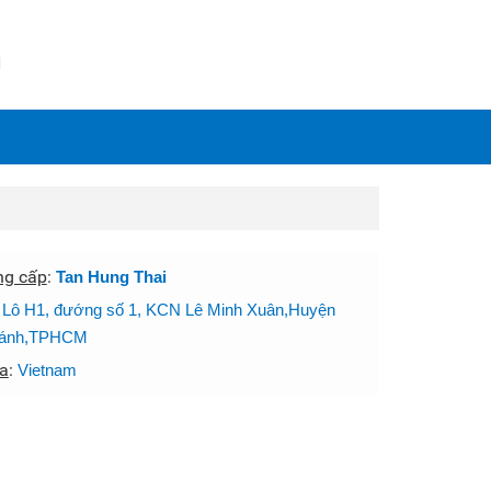
N
ng cấp
:
Tan Hung Thai
:
Lô H1, đướng số 1, KCN Lê Minh Xuân,Huyện
hánh,TPHCM
a
:
Vietnam