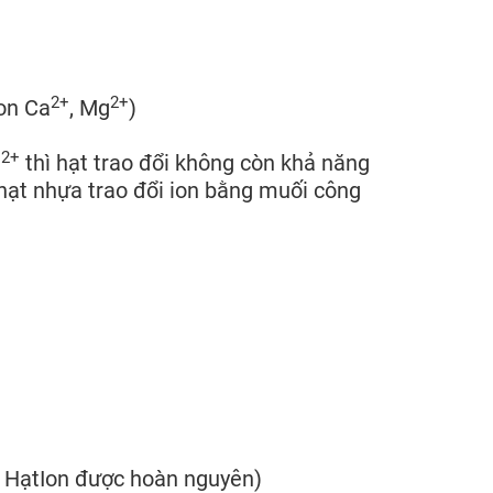
2+
2+
on Ca
, Mg
)
2+
g
thì hạt trao đổi không còn khả năng
ạt nhựa trao đổi ion bằng muối công
HạtIon được hoàn nguyên)