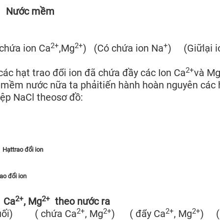
→
Nước mềm
2+
2+
+
chứa ion Ca
,Mg
) (Có chứa ion Na
) (Giữlại i
2+
các hạt trao đổi ion đã chứa đầy các Ion Ca
và M
mềm nước nữa ta phảitiến hành hoàn nguyên các h
ệp NaCl theosơ đồ:
l
ttrao đổi ion
ao đổi ion
2+
2+
Ca
, Mg
theo nước ra
2+
2+
2+
2+
uối) ( chứa Ca
, Mg
) ( đẩy Ca
, Mg
) ( 