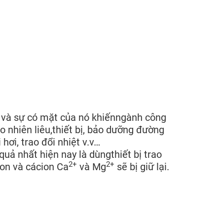
 và sự có mặt của nó khiếnngành công
 nhiên liêu,thiết bị, bảo dưỡng đường
ơi, trao đổi nhiệt v.v…
uả nhất hiện nay là dùngthiết bị trao
2+
2+
ion và cácion Ca
và Mg
sẽ bị giữ lại.