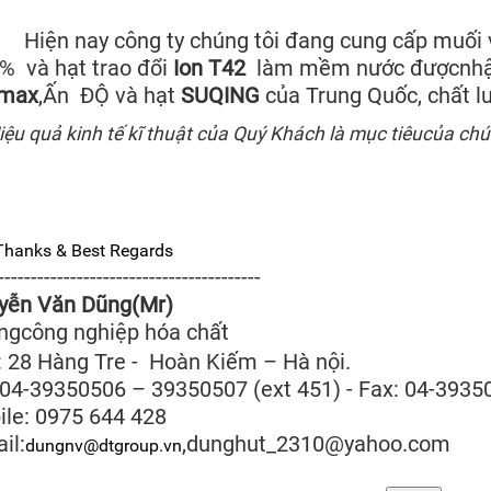
n nay công ty chúng tôi đang cung cấp muối v
% và hạt trao đổi
Ion T42
làm mềm nước đượcnhập 
max
,Ấn ĐỘ và hạt
SUQING
của Trung Quốc, chất lư
iệu quả kinh tế kĩ thuật của Quý Khách là mục tiêucủa chú
ks & Best Regards
----------------------------------------
guyễn Văn Dũng(Mr)
ngcông nghiệp hóa chất
 28 Hàng Tre - Hoàn Kiếm – Hà nội.
 04-39350506 – 39350507 (ext 451) - Fax: 04-3935
ile
: 0975 644 428
il:
,dunghut_2310@yahoo.com
dungnv@dtgroup.vn