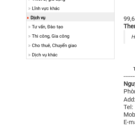
Lĩnh vực khác
Hiệ
Dịch vụ
99,6
The
Tư vấn, Đào tạo
Thi công, Gia công
H
Cho thuê, Chuyển giao
Dịch vụ khác
Than
------
N
Phò
Add:
Tel:
Mob
E-ma