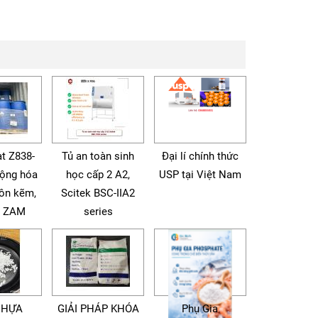
t Z838-
Tủ an toàn sinh
Đại lí chính thức
động hóa
học cấp 2 A2,
USP tại Việt Nam
tôn kẽm,
Scitek BSC-IIA2
à ZAM
series
NHỰA
GIẢI PHÁP KHÓA
Phụ Gia