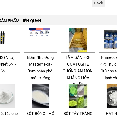
SẢN PHẨM LIÊN QUAN
N2 (Nitơ)
Bơm Nhu Động
TẤM SÀN FRP
Primecoa
Khiết 5N -
Masterflex®-
COMPOSITE
4P: Thụ 
6N
Bơm phân phối
CHỐNG ĂN MÒN,
Cr3 cho 
môi trường
KHÁNG HÓA
lạnh v
CHẤT
kết tủa cho
BỘT BÓNG - MỞ
BỘT TẨY TRẮNG
HẠT 