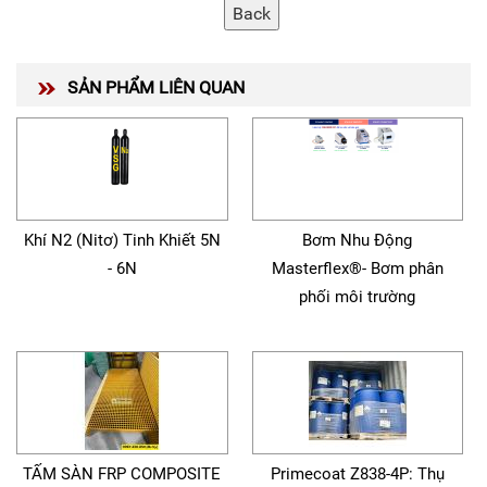
SẢN PHẨM LIÊN QUAN
Khí N2 (Nitơ) Tinh Khiết 5N
Bơm Nhu Động
- 6N
Masterflex®- Bơm phân
phối môi trường
TẤM SÀN FRP COMPOSITE
Primecoat Z838-4P: Thụ