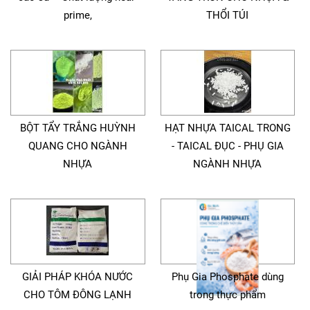
prime,
THỔI TÚI
BỘT TẨY TRẮNG HUỲNH
HẠT NHỰA TAICAL TRONG
QUANG CHO NGÀNH
- TAICAL ĐỤC - PHỤ GIA
NHỰA
NGÀNH NHỰA
GIẢI PHÁP KHÓA NƯỚC
Phụ Gia Phosphate dùng
CHO TÔM ĐÔNG LẠNH
trong thực phẩm