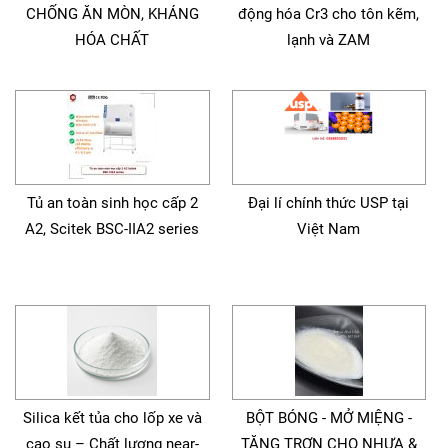
CHỐNG ĂN MÒN, KHÁNG
động hóa Cr3 cho tôn kẽm,
HÓA CHẤT
lạnh và ZAM
Tủ an toàn sinh học cấp 2
Đại lí chính thức USP tại
A2, Scitek BSC-IIA2 series
Việt Nam
Silica kết tủa cho lốp xe và
BỘT BÓNG - MỞ MIỆNG -
cao su – Chất lượng near-
TĂNG TRƠN CHO NHỰA &