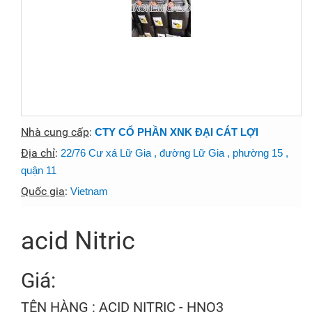
Nhà cung cấp
:
CTY CỔ PHẦN XNK ĐẠI CÁT LỢI
Địa chỉ
:
22/76 Cư xá Lữ Gia , đường Lữ Gia , phường 15 ,
quận 11
Quốc gia
:
Vietnam
acid Nitric
Giá:
TÊN HÀNG : ACID NITRIC - HNO3