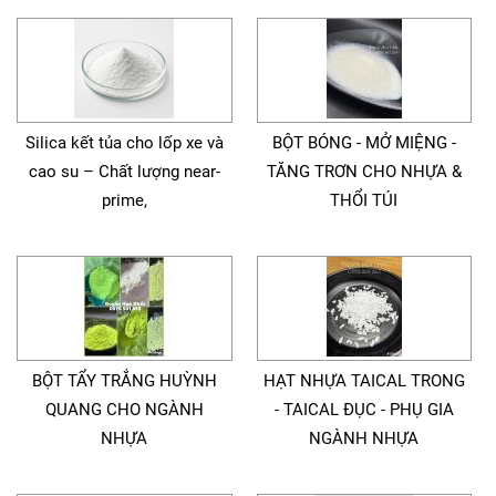
Silica kết tủa cho lốp xe và
BỘT BÓNG - MỞ MIỆNG -
cao su – Chất lượng near-
TĂNG TRƠN CHO NHỰA &
prime,
THỔI TÚI
BỘT TẨY TRẮNG HUỲNH
HẠT NHỰA TAICAL TRONG
QUANG CHO NGÀNH
- TAICAL ĐỤC - PHỤ GIA
NHỰA
NGÀNH NHỰA