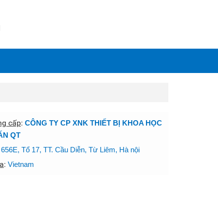
N
ng cấp
:
CÔNG TY CP XNK THIẾT BỊ KHOA HỌC
ẤN QT
:
656E, Tổ 17, TT. Cầu Diễn, Từ Liêm, Hà nội
a
:
Vietnam