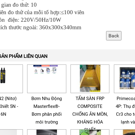
 gian đo thử: 10
iên đo thử của mỗi tổ hợp:≤100 viên
ồn điện: 220V/50Hz/10W
h thước ngoài: 360x300x340mm
SẢN PHẨM LIÊN QUAN
N2 (Nitơ)
Bơm Nhu Động
TẤM SÀN FRP
Primecoa
Khiết 5N -
Masterflex®-
COMPOSITE
4P: Thụ 
6N
Bơm phân phối
CHỐNG ĂN MÒN,
Cr3 cho 
môi trường
KHÁNG HÓA
lạnh v
CHẤT