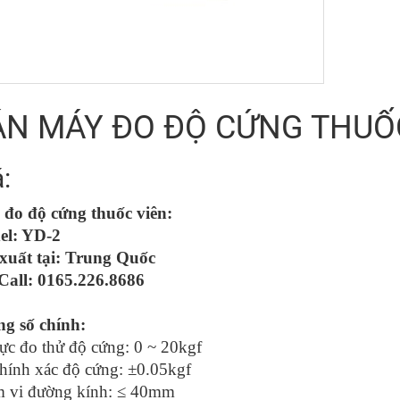
N MÁY ĐO ĐỘ CỨNG THUỐC 
á:
đo độ cứng thuốc viên:
el: YD-2
xuất tại: Trung Quốc
 Call: 0165.226.8686
g số chính:
lực đo thử độ cứng: 0 ~ 20kgf
hính xác độ cứng: ±0.05kgf
 vi đường kính: ≤ 40mm