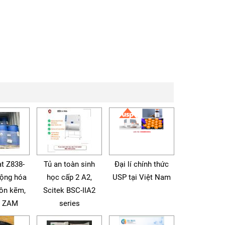
t Z838-
Tủ an toàn sinh
Đại lí chính thức
động hóa
học cấp 2 A2,
USP tại Việt Nam
tôn kẽm,
Scitek BSC-IIA2
à ZAM
series