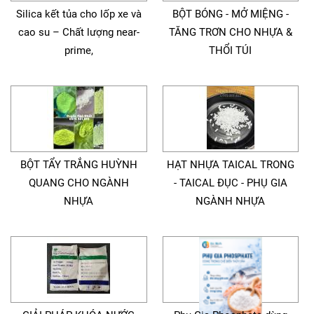
Silica kết tủa cho lốp xe và
BỘT BÓNG - MỞ MIỆNG -
cao su – Chất lượng near-
TĂNG TRƠN CHO NHỰA &
prime,
THỔI TÚI
BỘT TẨY TRẮNG HUỲNH
HẠT NHỰA TAICAL TRONG
QUANG CHO NGÀNH
- TAICAL ĐỤC - PHỤ GIA
NHỰA
NGÀNH NHỰA