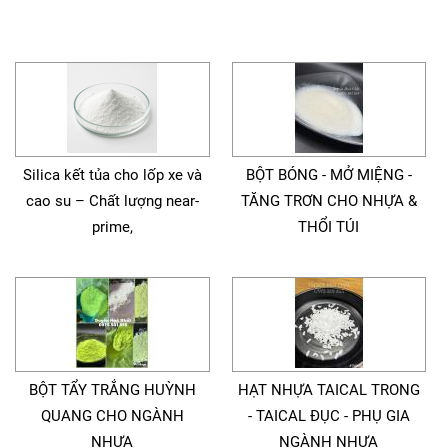
Silica kết tủa cho lốp xe và
BỘT BÓNG - MỞ MIỆNG -
cao su – Chất lượng near-
TĂNG TRƠN CHO NHỰA &
prime,
THỔI TÚI
BỘT TẨY TRẮNG HUỲNH
HẠT NHỰA TAICAL TRONG
QUANG CHO NGÀNH
- TAICAL ĐỤC - PHỤ GIA
NHỰA
NGÀNH NHỰA