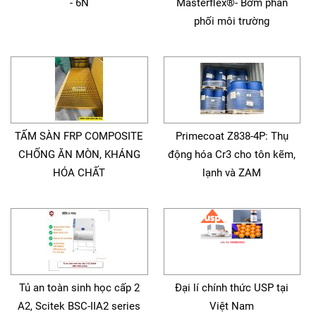
- 6N
Masterflex®- Bơm phân
phối môi trường
TẤM SÀN FRP COMPOSITE
Primecoat Z838-4P: Thụ
CHỐNG ĂN MÒN, KHÁNG
động hóa Cr3 cho tôn kẽm,
HÓA CHẤT
lạnh và ZAM
Tủ an toàn sinh học cấp 2
Đại lí chính thức USP tại
A2, Scitek BSC-IIA2 series
Việt Nam