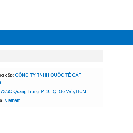
N
ng cấp
:
CÔNG TY TNHH QUỐC TẾ CÁT
G
:
72/6C Quang Trung, P. 10, Q. Gò Vấp, HCM
a
:
Vietnam