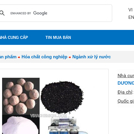
VI
E
NHÀ CUNG CẤP
TIN MUA BÁN
ản phẩm
Hóa chất công nghiệp
Ngành xử lý nước
Nhà cu
DƯƠN
Địa chỉ
Quốc gi