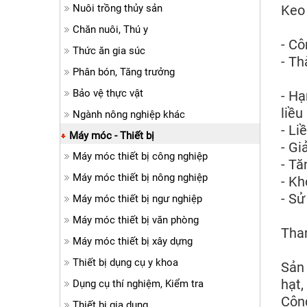
Nuôi trồng thủy sản
Keo 
Chăn nuôi, Thú y
- Cô
Thức ăn gia súc
- Th
Phân bón, Tăng trưởng
Bảo vệ thực vật
- Hạ
liều
Ngành nông nghiệp khác
- Li
Máy móc - Thiết bị
- Gi
Máy móc thiết bị công nghiệp
- Tă
Máy móc thiết bị nông nghiệp
- Kh
- Sử
Máy móc thiết bị ngư nghiệp
Máy móc thiết bị văn phòng
Than
Máy móc thiết bị xây dựng
Thiết bị dụng cụ y khoa
Sản 
hạt,
Dụng cụ thí nghiệm, Kiểm tra
Công
Thiết bị gia dụng