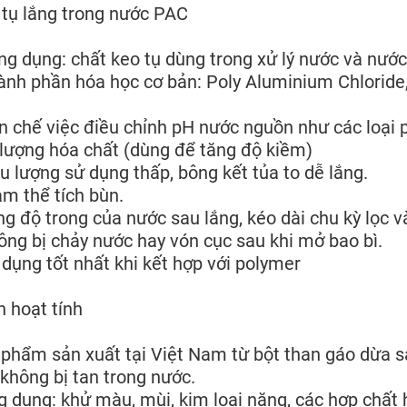
tụ lắng trong nước PAC
ng dụng: chất keo tụ dùng trong xử lý nước và nước
ành phần hóa học cơ bản: Poly Aluminium Chloride,
n chế việc điều chỉnh pH nước nguồn như các loại 
 lượng hóa chất (dùng để tăng độ kiềm)
ều lượng sử dụng thấp, bông kết tủa to dễ lắng.
ảm thể tích bùn.
ng độ trong của nước sau lắng, kéo dài chu kỳ lọc v
ông bị chảy nước hay vón cục sau khi mở bao bì.
 dụng tốt nhất khi kết hợp với polymer
 hoạt tính
phẩm sản xuất tại Việt Nam từ bột than gáo dừa s
 không bị tan trong nước.
 dụng: khử màu, mùi, kim loại nặng, các hợp chất hữ