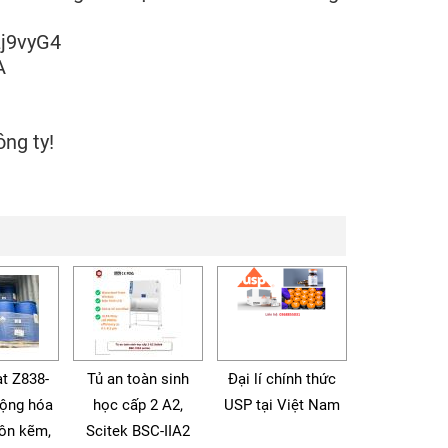
9vyG4
A
IUinc
ng ty!
t Z838-
Tủ an toàn sinh
Đại lí chính thức
động hóa
học cấp 2 A2,
USP tại Việt Nam
tôn kẽm,
Scitek BSC-IIA2