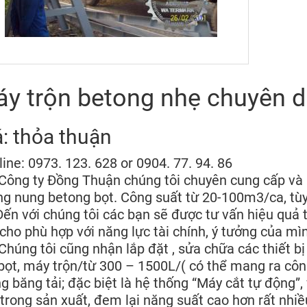
y trộn betong nhẹ chuyên 
á: thỏa thuận
line: 0973. 123. 628 or 0904. 77. 94. 86
g ty Đồng Thuận chúng tôi chuyên cung cấp và l
g nung betong bọt. Công suất từ 20-100m3/ca, tùy
với chúng tôi các bạn sẽ được tư vấn hiệu quả tro
cho phù hợp với năng lực tài chính, ý tưởng của mì
g tôi cũng nhận lắp đặt , sửa chữa các thiết bị
bọt, máy trộn/từ 300 – 1500L/( có thể mang ra côn
g băng tải; đặc biệt là hệ thống “Máy cắt tự động”,
trong sản xuất, đem lại năng suất cao hơn rất nhiề