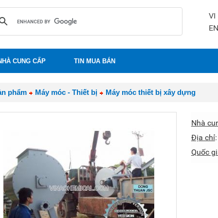
VI
E
NHÀ CUNG CẤP
TIN MUA BÁN
ản phẩm
Máy móc - Thiết bị
Máy móc thiết bị xây dựng
Nhà cu
Địa chỉ
Quốc gi