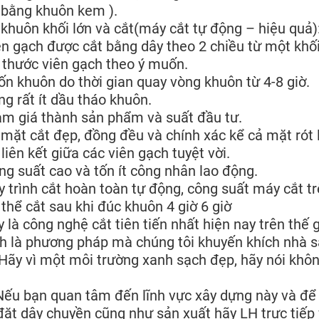
 bằng khuôn kem ).
khuôn khối lớn và cắt(máy cắt tự động – hiệu quả)
ên gạch được cắt bằng dây theo 2 chiều từ một khối 
 thước viên gạch theo ý muốn.
 tốn khuôn do thời gian quay vòng khuôn từ 4-8 giờ.
ng rất ít dầu tháo khuôn.
ảm giá thành sản phẩm và suất đầu tư.
 mặt cắt đẹp, đồng đều và chính xác kể cả mặt rót 
 liên kết giữa các viên gạch tuyệt vời.
ng suất cao và tốn ít công nhân lao động.
y trình cắt hoàn toàn tự động, công suất máy cắt 
 thể cắt sau khi đúc khuôn 4 giờ 6 giờ
y là công nghệ cắt tiên tiến nhất hiện nay trên thế g
h là phương pháp mà chúng tôi khuyến khích nhà s
vì một môi trường xanh sạch đẹp, hãy nói không 
bạn quan tâm đến lĩnh vực xây dựng này và để đ
đặt dây chuyền cũng như sản xuất hãy LH trực tiếp