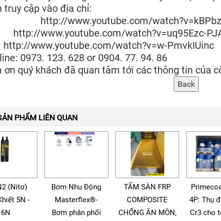
 truy cập vào địa chỉ:
tp://www.youtube.com/watch?v=kBPbzj
p://www.youtube.com/watch?v=uq95Ezc-PJ
tp://www.youtube.com/watch?v=w-Pmvk
line: 0973. 123. 628 or 0904. 77. 94. 86
ơn quý khách đã quan tâm tới các thông tin của cô
SẢN PHẨM LIÊN QUAN
N2 (Nitơ)
Bơm Nhu Động
TẤM SÀN FRP
Primecoa
Khiết 5N -
Masterflex®-
COMPOSITE
4P: Thụ 
6N
Bơm phân phối
CHỐNG ĂN MÒN,
Cr3 cho 