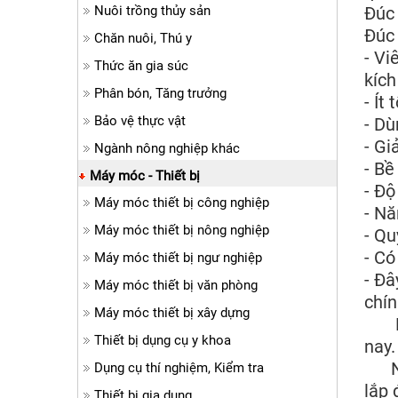
Nuôi trồng thủy sản
Đúc
Đúc 
Chăn nuôi, Thú y
- Vi
Thức ăn gia súc
kích
Phân bón, Tăng trưởng
- Ít
Bảo vệ thực vật
- Dù
- Gi
Ngành nông nghiệp khác
- Bề
Máy móc - Thiết bị
- Độ
Máy móc thiết bị công nghiệp
- Nă
Máy móc thiết bị nông nghiệp
- Qu
- Có
Máy móc thiết bị ngư nghiệp
- Đâ
Máy móc thiết bị văn phòng
chín
Máy móc thiết bị xây dựng
Hãy 
Thiết bị dụng cụ y khoa
nay.
Nếu 
Dụng cụ thí nghiệm, Kiểm tra
lắp 
Thiết bị gia dụng