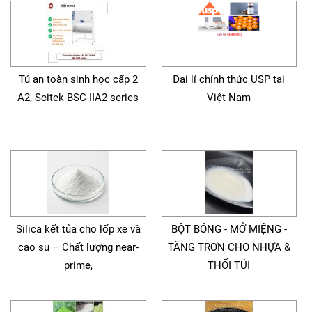
Tủ an toàn sinh học cấp 2
Đại lí chính thức USP tại
A2, Scitek BSC-IIA2 series
Việt Nam
Silica kết tủa cho lốp xe và
BỘT BÓNG - MỞ MIỆNG -
cao su – Chất lượng near-
TĂNG TRƠN CHO NHỰA &
prime,
THỔI TÚI