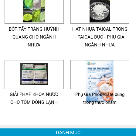
BỘT TẨY TRẮNG HUỲNH
HẠT NHỰA TAICAL TRONG
QUANG CHO NGÀNH
- TAICAL ĐỤC - PHỤ GIA
NHỰA
NGÀNH NHỰA
GIẢI PHÁP KHÓA NƯỚC
Phụ Gia Phosphate dùng
CHO TÔM ĐÔNG LẠNH
trong thực phẩm
DANH MỤC