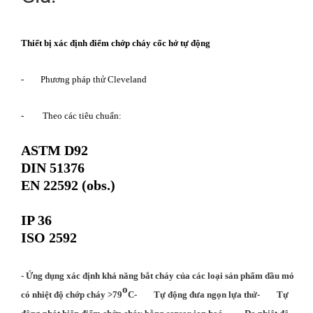
Thiết bị xác định điểm chớp cháy cốc hở tự động
- Phương pháp thử Cleveland
- Theo các tiêu chuẩn:
ASTM D92
DIN 51376
EN 22592 (obs.)
IP 36
ISO 2592
- Ứng dụng xác định khả năng bắt cháy của các loại sản phẩm dầu mỏ
o
có nhiệt độ chớp cháy >79
C
-
Tự động đưa ngọn lựa thử
-
Tự