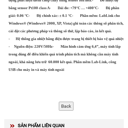
động phát hiện điểm chớp cháy bằng sensor ion hoá.
-
Đo nhiệt độ
bằng sensor Pt100 class A
-
Dải đo: +79°C … +400°C
-
Độ phân
giải: 0.06 °C
-
Độ chính xác: ± 0.1 °C
-
Phần mềm: LabLink cho
Windows® (Windows® 2000, XP, Vista) ghi toàn các thông số phân tích,
cài đặt các phương pháp và thông số thử, lập báo cáo, in kết quả.
-
Hệ thống gia nhiệt bằng điện được trang bị thiết bị bảo vệ quá nhiệt
-
Nguồn điện: 220V/50Hz
- Màn hình cảm ứng 6,4”, máy tính lắp
trong dùng để điều khiển quá trình phân tích mà không cần máy tính
ngoài, khả năng lưu trữ 60.000 kết quả. Phần mềm Lab-Link, cổng
USB cho máy in và máy tính ngoài
SẢN PHẨM LIÊN QUAN