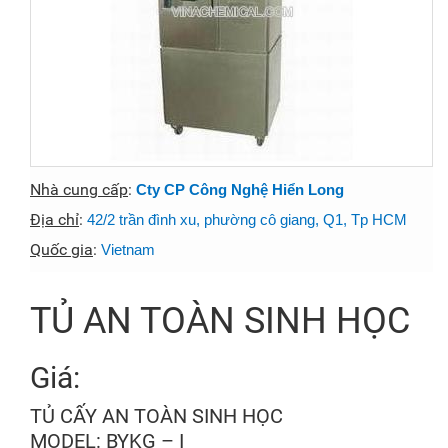
Nhà cung cấp
:
Cty CP Công Nghệ Hiển Long
Địa chỉ
:
42/2 trần đình xu, phường cô giang, Q1, Tp HCM
Quốc gia
:
Vietnam
TỦ AN TOÀN SINH HỌC
Giá:
TỦ CẤY AN TOÀN SINH HỌC
MODEL: BYKG – I