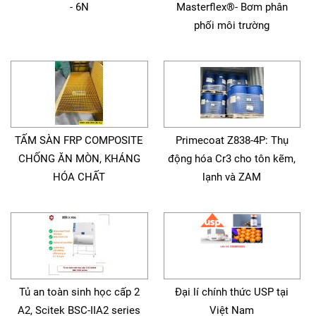
- 6N
Masterflex®- Bơm phân
phối môi trường
TẤM SÀN FRP COMPOSITE
Primecoat Z838-4P: Thụ
CHỐNG ĂN MÒN, KHÁNG
động hóa Cr3 cho tôn kẽm,
HÓA CHẤT
lạnh và ZAM
Tủ an toàn sinh học cấp 2
Đại lí chính thức USP tại
A2, Scitek BSC-IIA2 series
Việt Nam