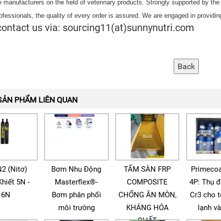
le manufacturers on the field of veterinary products. Strongly supported by th
ofessionals, the quality of every order is assured. We are engaged in providin
contact us via: sourcing11(at)sunnynutri.com
SẢN PHẨM LIÊN QUAN
N2 (Nitơ)
Bơm Nhu Động
TẤM SÀN FRP
Primecoa
Khiết 5N -
Masterflex®-
COMPOSITE
4P: Thụ 
6N
Bơm phân phối
CHỐNG ĂN MÒN,
Cr3 cho 
môi trường
KHÁNG HÓA
lạnh v
CHẤT