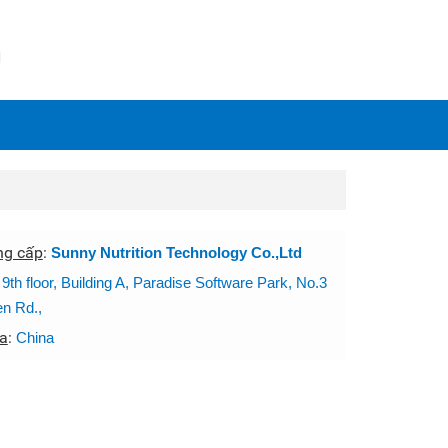
N
ng cấp
:
Sunny Nutrition Technology Co.,Ltd
:
9th floor, Building A, Paradise Software Park, No.3
n Rd.,
a
:
China