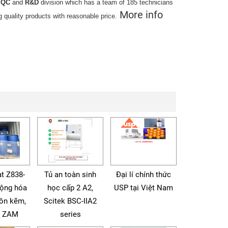
e
QC
and
R&D
division which has a team of 185 technicians
More info
g quality products with reasonable price.
t Z838-
Tủ an toàn sinh
Đại lí chính thức
động hóa
học cấp 2 A2,
USP tại Việt Nam
tôn kẽm,
Scitek BSC-IIA2
à ZAM
series