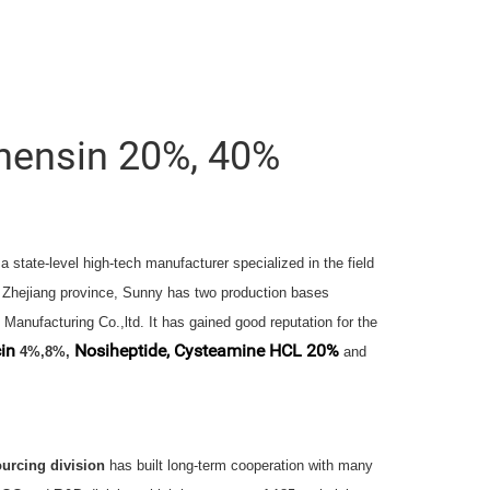
onensin 20%, 40%
a state-level high-tech manufacturer specialized in the field
 Zhejiang province, Sunny has two production bases
Manufacturing Co.,ltd.
It has gained good reputation for the
in
Nosiheptide,
Cysteamine HCL 20%
4%,8%,
and
urcing division
has built long-term cooperation with many