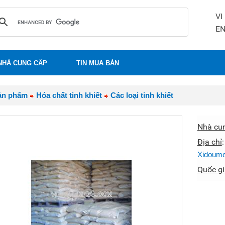
VI
E
NHÀ CUNG CẤP
TIN MUA BÁN
ản phẩm
Hóa chất tinh khiết
Các loại tinh khiết
Nhà cu
Địa chỉ
Xidoume
Quốc gi