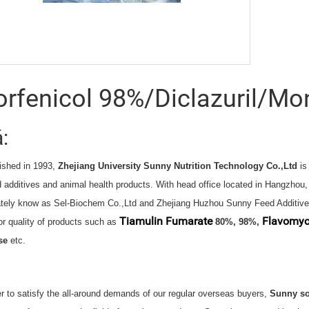
orfenicol 98%/Diclazuril/M
á:
ished in 1993,
Zhejiang University Sunny Nutrition Technology Co.,Ltd
is 
d additives and animal health products.
With head office located in Hangzhou,
tely know as Sel-Biochem Co.,Ltd and Zhejiang Huzhou Sunny Feed Additive 
Tiamulin Fumarate
Flavomyc
or quality of products such as
80%, 98%
,
se
etc.
er to satisfy the all-around demands of our regular overseas buyers,
Sunny so