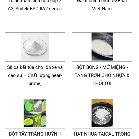
Tủ an toàn sinh học cấp 2
Đại lí chính thức USP tại
A2, Scitek BSC-IIA2 series
Việt Nam
Silica kết tủa cho lốp xe và
BỘT BÓNG - MỞ MIỆNG -
cao su – Chất lượng near-
TĂNG TRƠN CHO NHỰA &
prime,
THỔI TÚI
BỘT TẨY TRẮNG HUỲNH
HẠT NHỰA TAICAL TRONG