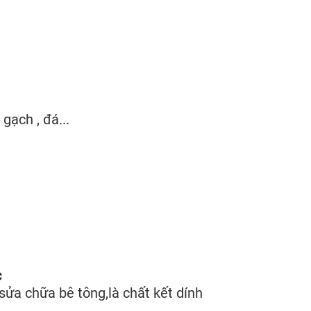
gạch , đá...
c
sửa chữa bê tông,là chất kết dính