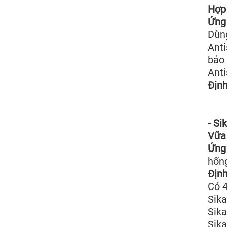
Hợp
Ứng 
Dùn
Anti
bảo
Anti
Định
- Si
Vữa 
Ứng 
hổng
Định
Có 4
Sik
Sika
Sika