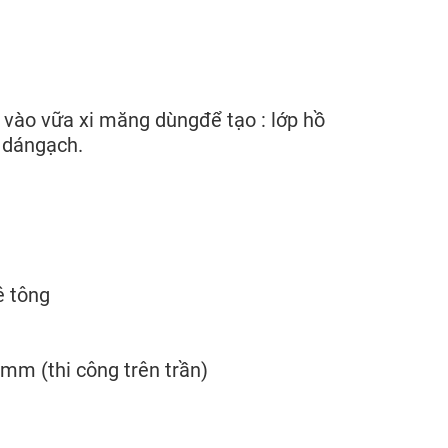
vào vữa xi măng dùngđể tạo : lớp hồ
, dángạch.
ê tông
mm (thi công trên trần)