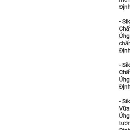
Định
- Si
Chất
Ứng 
chấn
Định
- Si
Chất
Ứng 
Định
- Si
Vữa 
Ứng 
tườn