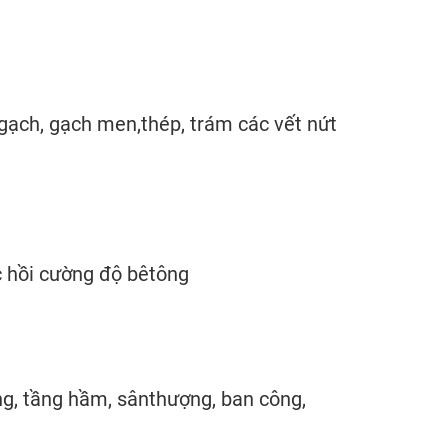
gạch, gạch men,thép, trám các vết nứt
 hồi cường độ bêtông
, tầng hầm, sânthượng, ban công,