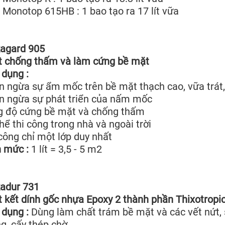
 Monotop 615HB : 1 bao tạo ra 17 lít vữa
kagard 905
t chống thấm và làm cứng bề mặt
dụng :
 ngừa sự ẩm mốc trên bề mặt thạch cao, vữa trát, 
n ngừa sự phát triển của nấm mốc
g độ cứng bề mặt và chống thấm
hể thi công trong nhà và ngoài trời
công chỉ một lớp duy nhất
h mức :
1 lít = 3,5 - 5 m2
kadur 731
 kết dính gốc nhựa Epoxy 2 thành phần Thixotropi
 dụng :
Dùng làm chất trám bề mặt và các vết nứt, 
, cấy thép chờ...