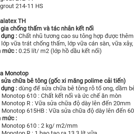
grout 214-11 HS
kalatex TH
gia chống thấm và tác nhân kết nối
dụng :
Chất nhũ tương cao su tông hợp được thêm 
 lớp vữa trát chống thấm, lớp vữa cán sàn, vữa xây
 mức :
0.25 lít/ m2 (lớp hồ dầu kết nối)
ka Monotop
sửa chữa bê tông (gốc xi măng polime cải tiến)
dụng :
dùng để sửa chữa bê tông rỗ tổ ong, dầm b
 Monotop 610 : Chất kết nối và ức chế ăn mòn
a Monotop R : Vữa sửa chữa độ dày lên đến 20mm
 Monotop 615HB : Vữa sửa chữa độ dày lên đến 60
 mức :
a Monotop 610 : 2 kg/ m2/mm
 Monotop R : 1 bao tạo ra 13.3 lít vữa