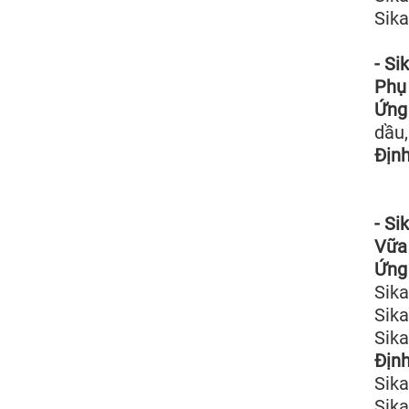
Sika
- Si
Phụ 
Ứng 
dầu,
Định
- Si
Vữa 
Ứng 
Sika
Sik
Sika
Định
Sik
Sika