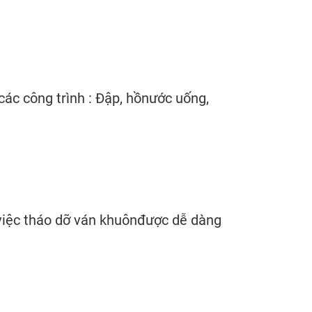
ác công trình : Đập, hồnước uống,
 việc tháo dỡ ván khuônđược dễ dàng