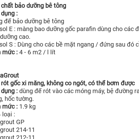
 chất bảo dưỡng bê tông
dụng :
g để bảo dưỡng bê tông
sol E : màng bao dưỡng gốc parafin dùng cho các 
 dưỡng cao.
sol S : Dùng cho các bề mặt ngang / đứng sau đó c
 mức :
4 - 6 m2 / l lít
kaGrout
rót gốc xi măng, không co ngót, có thể bơm được
dụng :
dùng để rót vào các móng máy, bệ đường ray,
, hốc tường.
 mức :
1.9 kg
 loại :
agrout GP
grout 214-11
grout 212-11