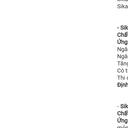
Sika
- Si
Chấ
Ứng 
Ngăn
Ngă
Tăn
Có t
Thi 
Địn
-
Si
Chất
Ứng
mỏng