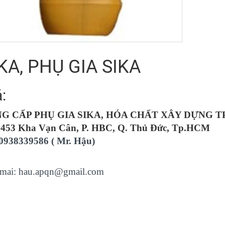
KA, PHỤ GIA SIKA
á:
G CẤP PHỤ GIA SIKA, HÓA CHẤT XÂY DỰNG 
 453 Kha Vạn Cân, P. HBC, Q. Thủ Đức, Tp.HCM
0938339586 ( Mr. Hậu)
mai
: hau.apqn@gmail.com