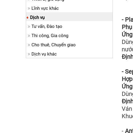
Lĩnh vực khác
Dịch vụ
- Pl
Phụ
Tư vấn, Đào tạo
Ứng 
Thi công, Gia công
Dùng
Cho thuê, Chuyển giao
nước
Dịch vụ khác
Định
- Se
Hợp 
Ứng 
Dùng
Định
Ván 
Khuô
-
Ant