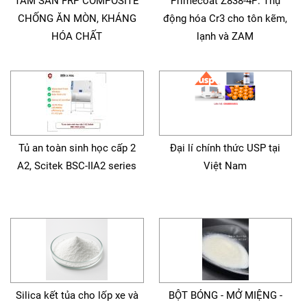
TẤM SÀN FRP COMPOSITE
Primecoat Z838-4P: Thụ
CHỐNG ĂN MÒN, KHÁNG
động hóa Cr3 cho tôn kẽm,
HÓA CHẤT
lạnh và ZAM
Tủ an toàn sinh học cấp 2
Đại lí chính thức USP tại
A2, Scitek BSC-IIA2 series
Việt Nam
Silica kết tủa cho lốp xe và
BỘT BÓNG - MỞ MIỆNG -