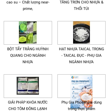
cao su – Chất lượng near-
TĂNG TRƠN CHO NHỰA &
prime,
THỔI TÚI
BỘT TẨY TRẮNG HUỲNH
HẠT NHỰA TAICAL TRONG
QUANG CHO NGÀNH
- TAICAL ĐỤC - PHỤ GIA
NHỰA
NGÀNH NHỰA
GIẢI PHÁP KHÓA NƯỚC
Phụ Gia Phosphate dùng
CHO TÔM ĐÔNG LẠNH
trong thực phẩm