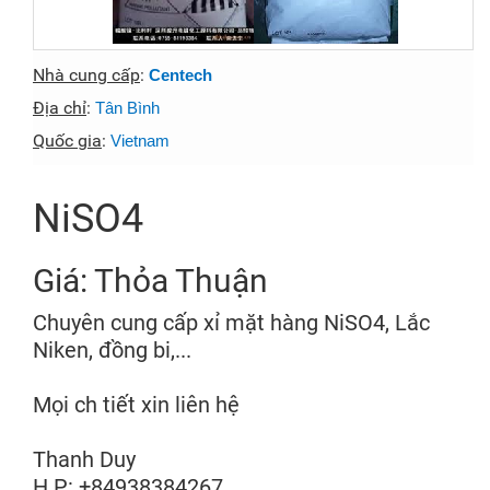
Nhà cung cấp
:
Centech
Địa chỉ
:
Tân Bình
Quốc gia
:
Vietnam
NiSO4
Giá: Thỏa Thuận
Chuyên cung cấp xỉ mặt hàng NiSO4, Lắc
Niken, đồng bi,...
Mọi ch tiết xin liên hệ
Thanh Duy
H.P: +84938384267