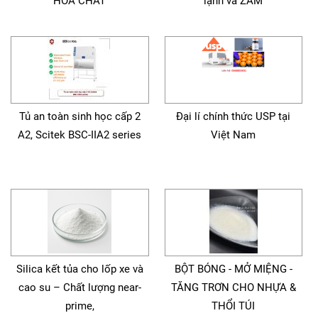
HÓA CHẤT
lạnh và ZAM
Tủ an toàn sinh học cấp 2
Đại lí chính thức USP tại
A2, Scitek BSC-IIA2 series
Việt Nam
Silica kết tủa cho lốp xe và
BỘT BÓNG - MỞ MIỆNG -
cao su – Chất lượng near-
TĂNG TRƠN CHO NHỰA &
prime,
THỔI TÚI