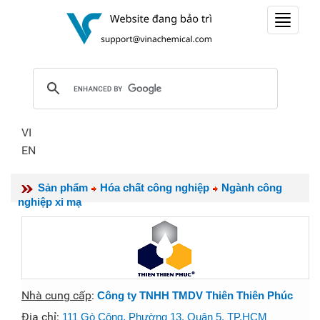
Toggle
navigat
VI
EN
Sản phẩm
Hóa chất công nghiệp
Ngành công
nghiệp xi mạ
Nhà cung cấp
:
Công ty TNHH TMDV Thiên Thiên Phúc
Địa chỉ
:
111 Gò Công, Phường 13, Quận 5, TP.HCM