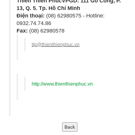
Thiên Thiên Phúc
VPGD: 111 Gò Công, P.
13, Q. 5
,
Tp. Hồ Chí Minh
Điện thoại:
(08) 62980575 - Hotline:
0932.74.74.86
Fax:
(08) 62980578
ttp@thienthienphuc.vn
http://www.thienthienphuc.vn