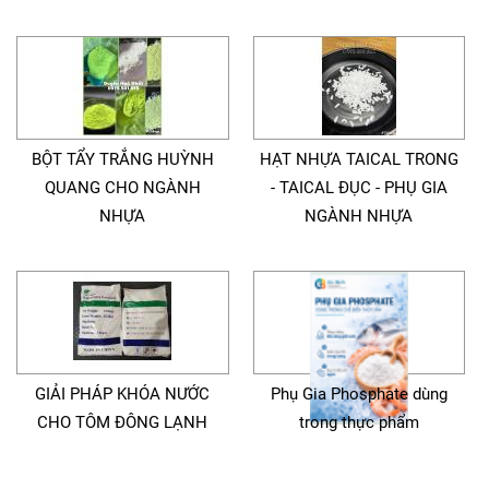
BỘT TẨY TRẮNG HUỲNH
HẠT NHỰA TAICAL TRONG
QUANG CHO NGÀNH
- TAICAL ĐỤC - PHỤ GIA
NHỰA
NGÀNH NHỰA
GIẢI PHÁP KHÓA NƯỚC
Phụ Gia Phosphate dùng
CHO TÔM ĐÔNG LẠNH
trong thực phẩm