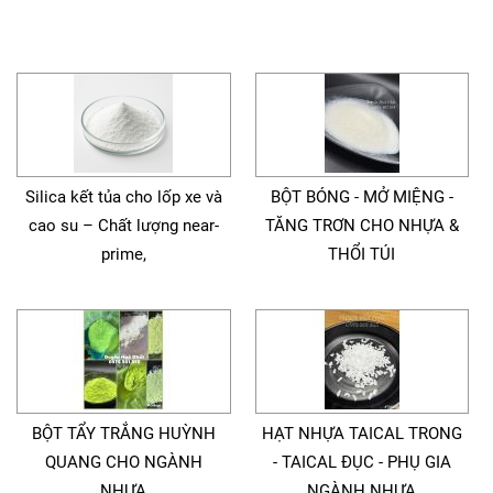
Silica kết tủa cho lốp xe và
BỘT BÓNG - MỞ MIỆNG -
cao su – Chất lượng near-
TĂNG TRƠN CHO NHỰA &
prime,
THỔI TÚI
BỘT TẨY TRẮNG HUỲNH
HẠT NHỰA TAICAL TRONG
QUANG CHO NGÀNH
- TAICAL ĐỤC - PHỤ GIA
NHỰA
NGÀNH NHỰA