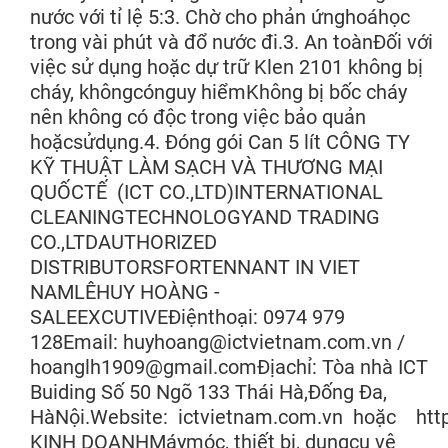
nước với tỉ lệ 5:3. Chờ cho phản ứnghoáhọc
trong vài phút và đổ nước đi.3. An toànĐối với
việc sử dụng hoặc dự trữ Klen 2101 không bị
cháy, khôngcónguy hiểmKhông bị bốc cháy
nên không có độc trong việc bảo quản
hoặcsửdụng.4. Đóng gói Can 5 lít CÔNG TY
KỸ THUẬT LÀM SẠCH VÀ THƯƠNG MẠI
QUỐCTẾ (ICT CO.,LTD)INTERNATIONAL
CLEANINGTECHNOLOGYAND TRADING
CO.,LTDAUTHORIZED
DISTRIBUTORSFORTENNANT IN VIET
NAMLÊHUY HOÀNG -
SALEEXCUTIVEĐiệnthoại: 0974 979
128Email: huyhoang@ictvietnam.com.vn /
hoanglh1909@gmail.comĐịachỉ: Tòa nhà ICT
Buiding Số 50 Ngõ 133 Thái Hà,Đống Đa,
HàNội.Website: ictvietnam.com.vn hoặc ht
KINH DOANHMáymóc, thiết bị, dụngcụ vệ