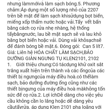
nhưng làmmớivà làm sạch bóng.5. Phương
châm:Áp dụng một số lượng nhỏ của 2207
trên bề mặt để làm sạch khisửdụng bọt biển,
miếng xốp thấm nước hoặc vải.Tẩy vết bẩn
bằng cách cọ rửa nhẹ nhàng, hệ thống
tẩybằngnước, lau bề mặt sạch sẽ và lau khô
bằng bọt biển hoặc vải. Dùng vải khôsạchsẽ
để đánh bóng bề mặt.6. Đóng gói: Can 5 lít7.
Giá: Liên hệ HÓA CHẤT LÀM SẠCH,BẢO
DƯỠNG GIÀN NGƯNG TỤ KLEN2101, 2102
1. Giới thiệu chung:Có tácdụng khử oxit sắt
trắng xuất hiện trên thành và các ốngcủa các
thiết bị ngưngcủa máy điều hoà.có thểlàm
sạch, bảo dưỡng đường ống cũng như các
thiết bịngưng của máy điều hoà màkhông tốn
sức để cọ rửa.2. Lợi íchDễ dàng cho việc yêu
cầu không cần lo lắng hoặc dễ dàng yêu
cầutẩyrửa. áp dụng Klen 2101 pha loãng với