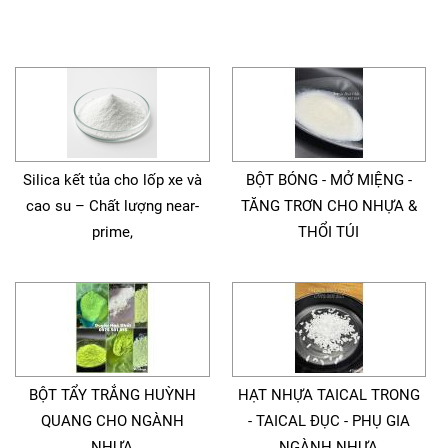
Silica kết tủa cho lốp xe và
BỘT BÓNG - MỞ MIỆNG -
cao su – Chất lượng near-
TĂNG TRƠN CHO NHỰA &
prime,
THỔI TÚI
BỘT TẨY TRẮNG HUỲNH
HẠT NHỰA TAICAL TRONG
QUANG CHO NGÀNH
- TAICAL ĐỤC - PHỤ GIA
NHỰA
NGÀNH NHỰA