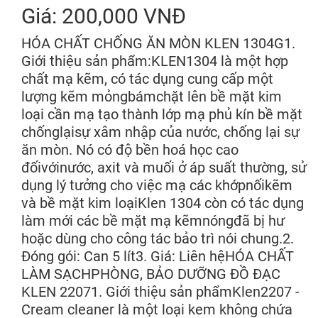
Giá: 200,000 VNĐ
HÓA CHẤT CHỐNG ĂN MÒN KLEN 1304G1.
Giới thiệu sản phẩm:KLEN1304 là một hợp
chất mạ kẽm, có tác dụng cung cấp một
lượng kẽm mỏngbámchặt lên bề mặt kim
loại cần mạ tạo thành lớp mạ phủ kín bề mặt
chốnglạisự xâm nhập của nước, chống lại sự
ăn mòn. Nó có độ bền hoá học cao
đốivớinước, axit và muối ở áp suất thường, sử
dụng lý tưởng cho việc mạ các khớpnốikẽm
và bề mặt kim loạiKlen 1304 còn có tác dụng
làm mới các bề mặt mạ kẽmnóngđã bị hư
hoặc dùng cho công tác bảo trì nói chung.2.
Đóng gói: Can 5 lít3. Giá: Liên hệHÓA CHẤT
LÀM SẠCHPHÒNG, BẢO DƯỠNG ĐỒ ĐẠC
KLEN 22071. Giới thiệu sản phẩmKlen2207 -
Cream cleaner là một loại kem không chứa