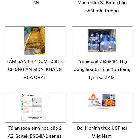
- 6N
Masterflex®- Bơm phân
phối môi trường
TẤM SÀN FRP COMPOSITE
Primecoat Z838-4P: Thụ
CHỐNG ĂN MÒN, KHÁNG
động hóa Cr3 cho tôn kẽm,
HÓA CHẤT
lạnh và ZAM
Tủ an toàn sinh học cấp 2
Đại lí chính thức USP tại
A2, Scitek BSC-IIA2 series
Việt Nam