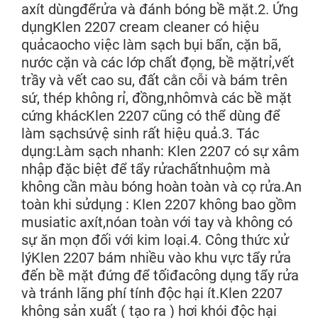
axít dùngđểrửa và đánh bóng bề mặt.2. Ứng
dụngKlen 2207 cream cleaner có hiệu
quảcaocho việc làm sạch bụi bẩn, cặn bã,
nước cặn và các lớp chất đọng, bề mặtrỉ,vết
trầy và vết cao su, đất cằn cỗi và bám trên
sứ, thép không rỉ, đồng,nhômvà các bề mặt
cứng khácKlen 2207 cũng có thể dùng để
làm sạchsứvệ sinh rất hiệu quả.3. Tác
dụng:Làm sạch nhanh: Klen 2207 có sự xâm
nhập đặc biệt để tẩy rửachấtnhuộm mà
không cần màu bóng hoàn toàn và cọ rửa.An
toàn khi sửdụng : Klen 2207 không bao gồm
musiatic axít,nóan toàn với tay và không có
sự ăn mọn đối với kim loại.4. Công thức xử
lýKlen 2207 bám nhiều vào khu vực tẩy rửa
đến bề mặt đứng để tốiđacông dụng tẩy rửa
và tránh lãng phí tính độc hại ít.Klen 2207
không sản xuất ( tạo ra ) hơi khói độc hại