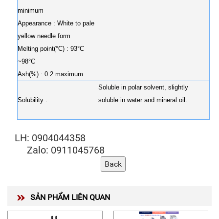
minimum
Appearance : White to pale
yellow needle form
Melting point(°
C
) : 93°
C
~98°
C
Ash(%) : 0.2 maximum
Soluble in polar solvent, slightly
Solubility :
soluble in water and mineral oil.
LH: 0904044358
Zalo: 0911045768
SẢN PHẨM LIÊN QUAN