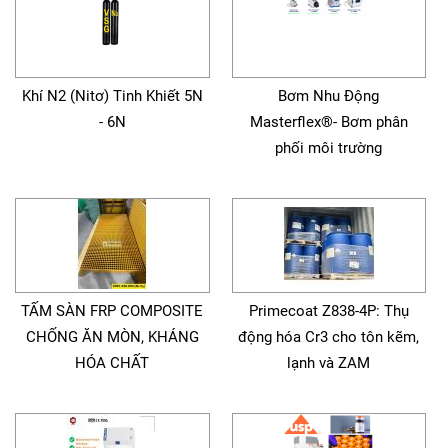
Khí N2 (Nitơ) Tinh Khiết 5N
Bơm Nhu Động
- 6N
Masterflex®- Bơm phân
phối môi trường
TẤM SÀN FRP COMPOSITE
Primecoat Z838-4P: Thụ
CHỐNG ĂN MÒN, KHÁNG
động hóa Cr3 cho tôn kẽm,
HÓA CHẤT
lạnh và ZAM