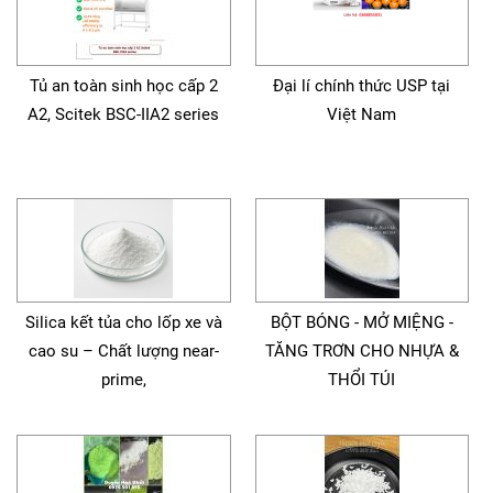
Tủ an toàn sinh học cấp 2
Đại lí chính thức USP tại
A2, Scitek BSC-IIA2 series
Việt Nam
Silica kết tủa cho lốp xe và
BỘT BÓNG - MỞ MIỆNG -
cao su – Chất lượng near-
TĂNG TRƠN CHO NHỰA &
prime,
THỔI TÚI