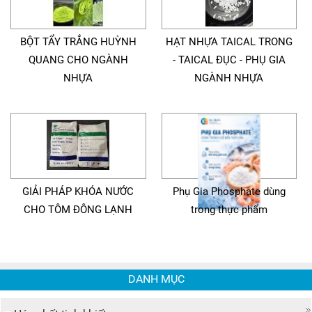
BỘT TẨY TRẮNG HUỲNH
HẠT NHỰA TAICAL TRONG
QUANG CHO NGÀNH
- TAICAL ĐỤC - PHỤ GIA
NHỰA
NGÀNH NHỰA
GIẢI PHÁP KHÓA NƯỚC
Phụ Gia Phosphate dùng
CHO TÔM ĐÔNG LẠNH
trong thực phẩm
DANH MỤC