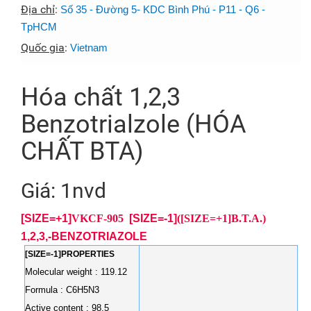
Địa chỉ
:
Số 35 - Đường 5- KDC Bình Phú - P11 - Q6 -
TpHCM
Quốc gia
:
Vietnam
Hóa chất 1,2,3
Benzotrialzole (HÓA
CHẤT BTA)
Giá: 1nvd
[SIZE=+1]
VKCF-905
[SIZE=-1]
([SIZE=+1]B.T.A.)
1,2,3,-BENZOTRIAZOLE
[SIZE=-1]PROPERTIES
Molecular weight : 119.12
Formula : C6H5N3
Active content : 98.5