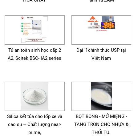
HÓA CHẤT
lạnh và ZAM
Tủ an toàn sinh học cấp 2
Đại lí chính thức USP tại
A2, Scitek BSC-IIA2 series
Việt Nam
Silica kết tủa cho lốp xe và
BỘT BÓNG - MỞ MIỆNG -
cao su – Chất lượng near-
TĂNG TRƠN CHO NHỰA &
prime,
THỔI TÚI