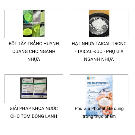
BỘT TẨY TRẮNG HUỲNH
HẠT NHỰA TAICAL TRONG
QUANG CHO NGÀNH
- TAICAL ĐỤC - PHỤ GIA
NHỰA
NGÀNH NHỰA
GIẢI PHÁP KHÓA NƯỚC
Phụ Gia Phosphate dùng
CHO TÔM ĐÔNG LẠNH
trong thực phẩm