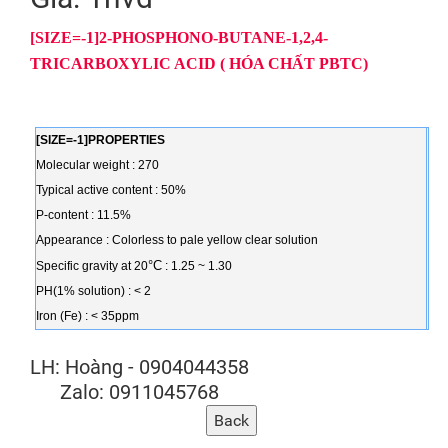
[SIZE=-1]2-PHOSPHONO-BUTANE-1,2,4-
TRICARBOXYLIC ACID ( HÓA CHẤT PBTC)
[SIZE=-1]PROPERTIES
Molecular weight : 270
Typical active content : 50%
P-content : 11.5%
Appearance : Colorless to pale yellow clear solution
°
C
Specific gravity at 20
: 1.25 ~ 1.30
PH(1% solution) : < 2
Iron (Fe) : < 35ppm
LH: Hoàng - 0904044358
Zalo: 0911045768