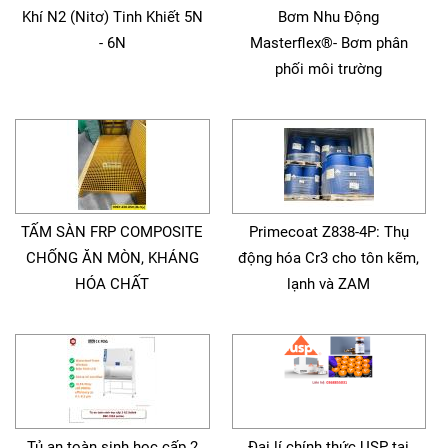
Khí N2 (Nitơ) Tinh Khiết 5N
Bơm Nhu Động
- 6N
Masterflex®- Bơm phân
phối môi trường
TẤM SÀN FRP COMPOSITE
Primecoat Z838-4P: Thụ
CHỐNG ĂN MÒN, KHÁNG
động hóa Cr3 cho tôn kẽm,
HÓA CHẤT
lạnh và ZAM
Tủ an toàn sinh học cấp 2
Đại lí chính thức USP tại