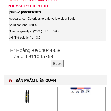
POLYACRYLIC ACID
[SIZE=-1]PROPERTIES
Appearance : Colorless to pale yellow clear liquid.
Solid content : >30%
°
C
±
Specific gravity at (20
) : 1.15
0.05
pH (1% solution) : < 3.0
LH: Hoàng -0904044358
Zalo: 0911045768
SẢN PHẨM LIÊN QUAN