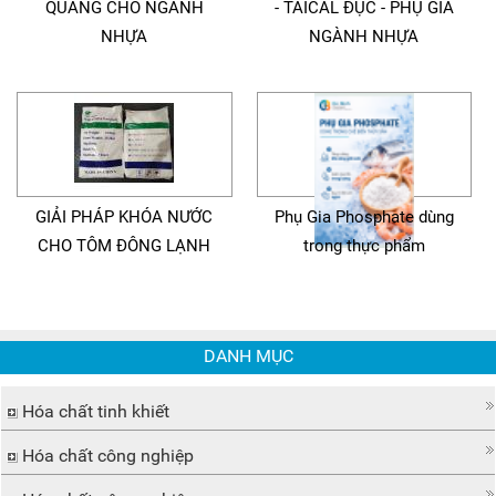
QUANG CHO NGÀNH
- TAICAL ĐỤC - PHỤ GIA
NHỰA
NGÀNH NHỰA
GIẢI PHÁP KHÓA NƯỚC
Phụ Gia Phosphate dùng
CHO TÔM ĐÔNG LẠNH
trong thực phẩm
DANH MỤC
Hóa chất tinh khiết
Hóa chất công nghiệp