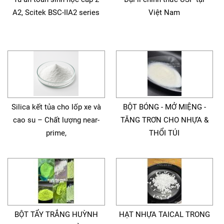
A2, Scitek BSC-IIA2 series
Việt Nam
Silica kết tủa cho lốp xe và
BỘT BÓNG - MỞ MIỆNG -
cao su – Chất lượng near-
TĂNG TRƠN CHO NHỰA &
prime,
THỔI TÚI
BỘT TẨY TRẮNG HUỲNH
HẠT NHỰA TAICAL TRONG