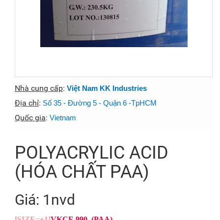
Nhà cung cấp
:
Việt Nam KK Industries
Địa chỉ
:
Số 35 - Đường 5 - Quận 6 -TpHCM
Quốc gia
:
Vietnam
POLYACRYLIC ACID
(HÓA CHẤT PAA)
Giá: 1nvd
[SIZE=+1]
VKCF-990 (PAA)