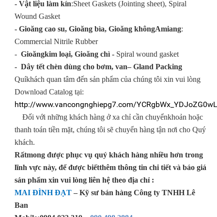
- Vật liệu làm kín
:Sheet Gaskets (Jointing sheet), Spiral
Wound Gasket
- Gioăng cao su, Gioăng bìa, Gioăng khôngAmiang
:
Commercial Nitrile Rubber
-
Gioăngkim loại, Gioăng chì -
Spiral wound gasket
- Dây tết chèn dùng cho bơm, van
– Gland Packing
Quíkhách quan tâm đến sản phẩm của chúng tôi xin vui lòng
Download Catalog tại:
http://www.vancongnghiepg7.com/YCRgbWx_YDJoZG0wLi
Đối với những khách hàng ở xa chỉ cần chuyểnkhoản hoặc
thanh toán tiền mặt, chúng tôi sẽ chuyển hàng tận nơi cho Quý
khách.
Rấtmong được phục vụ quý khách hàng nhiều hơn trong
lĩnh vực này, để được biếtthêm thông tin chi tiết và báo giá
sản phẩm xin vui lòng liên hệ theo địa chỉ :
MAI ĐÌNH ĐẠT
– Kỹ sư bán hàng Công ty TNHH Lê
Ban