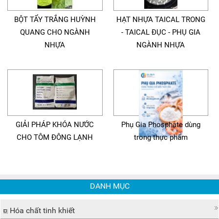
BỘT TẨY TRẮNG HUỲNH
HẠT NHỰA TAICAL TRONG
QUANG CHO NGÀNH
- TAICAL ĐỤC - PHỤ GIA
NHỰA
NGÀNH NHỰA
GIẢI PHÁP KHÓA NƯỚC
Phụ Gia Phosphate dùng
CHO TÔM ĐÔNG LẠNH
trong thực phẩm
DANH MỤC
Hóa chất tinh khiết