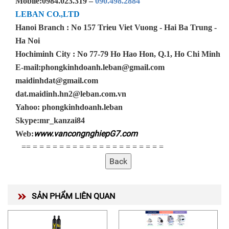
Mobile:
0984.023.319 –
090.498.2884
LEBAN CO.,LTD
Hanoi Branch :
No 157 Trieu Viet Vuong - Hai Ba Trung -
Ha Noi
Hochiminh City :
No 77-79 Ho Hao Hon, Q.1, Ho Chi Minh
E-mail:
phongkinhdoanh.leban@gmail.com
maidinhdat@gmail.com
dat.maidinh.hn2@leban.com.vn
Yahoo:
phongkinhdoanh.leban
Skype:
mr_kanzai84
www.vancongnghiepG7.com
Web:
== = = = = = = = = = = = = = = = = = = = =
SẢN PHẨM LIÊN QUAN