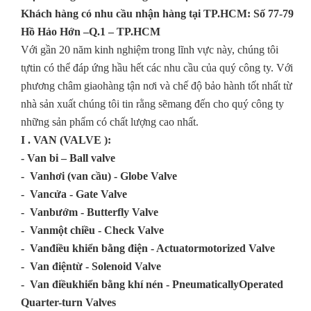
Khách hàng có nhu cầu nhận hàng tại TP.HCM: Số 77-79
Hồ Hảo Hớn –Q.1 – TP.HCM
Với gần 20 năm kinh nghiệm trong lĩnh vực này, chúng tôi
tựtin có thể đáp ứng hầu hết các nhu cầu của quý công ty. Với
phương châm giaohàng tận nơi và chế độ bảo hành tốt nhất từ
nhà sản xuất chúng tôi tin rằng sẽmang đến cho quý công ty
những sản phẩm có chất lượng cao nhất.
I . VAN (VALVE ):
-
Van bi
– Ball valve
-
Vanhơi (van cầu)
- Globe Valve
-
Vancửa
- Gate Valve
-
Vanbướm
- Butterfly Valve
-
Vanmột chiều
- Check Valve
-
Vanđiều khiển bằng điện
-
Actuatormotorized Valve
-
Van điệntừ -
Solenoid Valve
-
Van điềukhiển bằng khí nén -
PneumaticallyOperated
Quarter-turn Valves