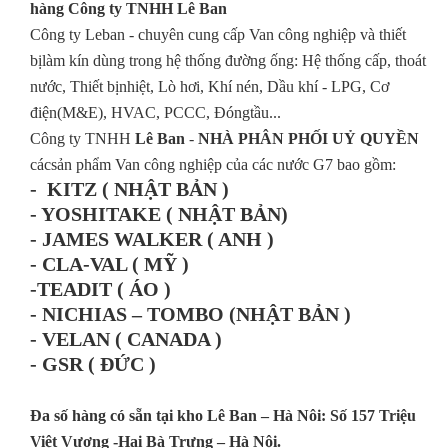
hàng Công ty TNHH Lê Ban
Công ty Leban - chuyên cung cấp Van công nghiệp và thiết
bịlàm kín dùng trong hệ thống đường ống: Hệ thống cấp, thoát
nước, Thiết bịnhiệt, Lò hơi, Khí nén, Dầu khí - LPG, Cơ
điện(M&E), HVAC, PCCC, Đóngtầu...
Công ty TNHH
Lê Ban
-
NHÀ PHÂN PHỐI UỶ QUYỀN
cácsản phẩm Van công nghiệp của các nước G7 bao gồm:
- KITZ (
NHẬT BẢN
)
- YOSHITAKE (
NHẬT BẢN
)
- JAMES WALKER (
ANH
)
- CLA-VAL (
MỸ
)
-TEADIT (
ÁO
)
- NICHIAS – TOMBO (
NHẬT BẢN
)
- VELAN (
CANADA
)
- GSR (
ĐỨC
)
Đa số hàng có sẵn tại kho Lê Ban – Hà Nôi: Số 157 Triệu
Việt Vương -Hai Bà Trưng – Hà Nội.