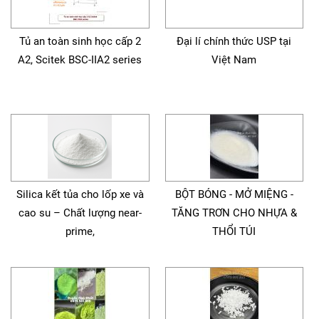
Tủ an toàn sinh học cấp 2
Đại lí chính thức USP tại
A2, Scitek BSC-IIA2 series
Việt Nam
Silica kết tủa cho lốp xe và
BỘT BÓNG - MỞ MIỆNG -
cao su – Chất lượng near-
TĂNG TRƠN CHO NHỰA &
prime,
THỔI TÚI