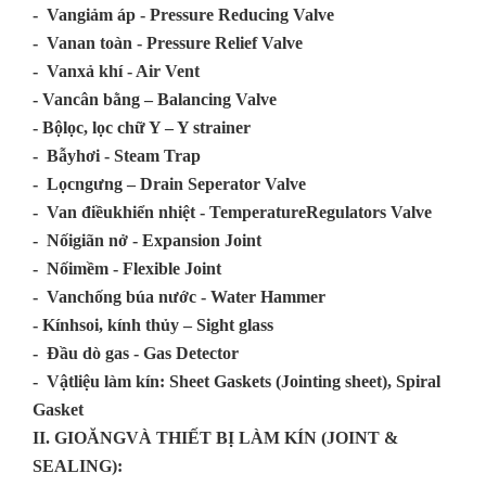
-
Vangiảm áp
- Pressure Reducing Valve
-
Vanan toàn
- Pressure Relief Valve
-
Vanxả khí
- Air Vent
-
Vancân bằng –
Balancing Valve
-
Bộlọc, lọc chữ Y –
Y strainer
-
Bẫyhơi
- Steam Trap
-
Lọcngưng –
Drain Seperator Valve
-
Van điềukhiển nhiệt -
TemperatureRegulators Valve
-
Nốigiãn nở
- Expansion Joint
-
Nốimềm
- Flexible Joint
-
Vanchống búa nước
- Water Hammer
-
Kínhsoi, kính thủy –
Sight glass
- Đầu dò gas
- Gas Detector
-
Vậtliệu làm kín
: Sheet Gaskets (Jointing sheet), Spiral
Gasket
II
.
GIOĂNGVÀ THIẾT BỊ LÀM KÍN (
JOINT &
SEALING):