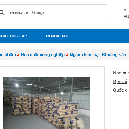
VI
E
NHÀ CUNG CẤP
TIN MUA BÁN
ản phẩm
Hóa chất công nghiệp
Ngành kim loại, Khoáng sản
Nhà cu
Địa chỉ
Quốc gi