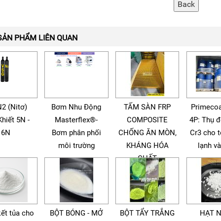
SẢN PHẨM LIÊN QUAN
N2 (Nitơ)
Bơm Nhu Động
TẤM SÀN FRP
Primecoa
Khiết 5N -
Masterflex®-
COMPOSITE
4P: Thụ 
6N
Bơm phân phối
CHỐNG ĂN MÒN,
Cr3 cho 
môi trường
KHÁNG HÓA
lạnh v
CHẤT
kết tủa cho
BỘT BÓNG - MỞ
BỘT TẨY TRẮNG
HẠT 