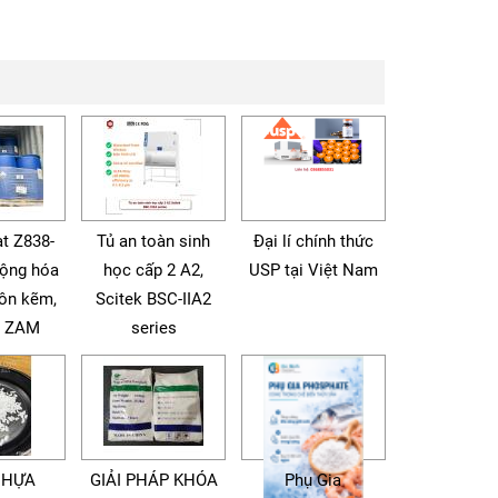
t Z838-
Tủ an toàn sinh
Đại lí chính thức
động hóa
học cấp 2 A2,
USP tại Việt Nam
tôn kẽm,
Scitek BSC-IIA2
à ZAM
series
NHỰA
GIẢI PHÁP KHÓA
Phụ Gia