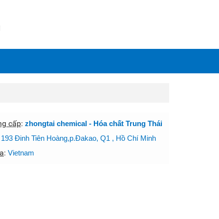
N
ng cấp
:
zhongtai chemical - Hóa chất Trung Thái
:
193 Đinh Tiên Hoàng,p.Đakao, Q1 , Hồ Chí Minh
a
:
Vietnam