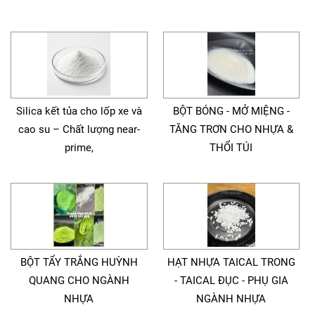
Silica kết tủa cho lốp xe và
BỘT BÓNG - MỞ MIỆNG -
cao su – Chất lượng near-
TĂNG TRƠN CHO NHỰA &
prime,
THỔI TÚI
BỘT TẨY TRẮNG HUỲNH
HẠT NHỰA TAICAL TRONG
QUANG CHO NGÀNH
- TAICAL ĐỤC - PHỤ GIA
NHỰA
NGÀNH NHỰA