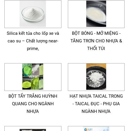
Silica kết tủa cho lốp xe và
BỘT BÓNG - MỞ MIỆNG -
cao su – Chất lượng near-
TĂNG TRƠN CHO NHỰA &
prime,
THỔI TÚI
BỘT TẨY TRẮNG HUỲNH
HẠT NHỰA TAICAL TRONG
QUANG CHO NGÀNH
- TAICAL ĐỤC - PHỤ GIA
NHỰA
NGÀNH NHỰA