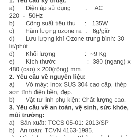
1. Yêu cầu kỹ thuật.
a) Điện áp sử dụng : AC
220 - 50Hz
b) Công suất tiêu thụ : 135W
c) Hàm lượng ozone ra : 6g/giờ
d) Lưu lượng khí Ozone trung bình: 30
lít/phút
d) Khối lượng : ~9 Kg
e) Kích thước : 380 (ngang) x
480 (cao) x 200(rộng) mm.
2. Yêu cầu về nguyên liệu:
a) Vỏ máy: Inox SUS 304 cao cấp, thép
sơn tĩnh điện bền, đẹp.
b) Vật tư linh phụ kiện: Chất lượng cao.
3. Yêu cầu về an toàn, vệ sinh, sức khỏe,
môi trường:
a) Sản xuất: TCCS 05-01: 2013/SP
b) An toàn: TCVN 4163-1985.