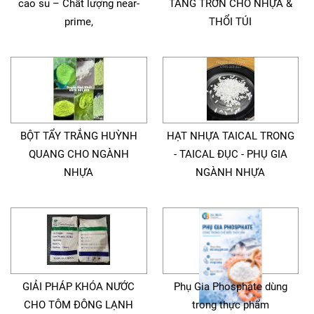
cao su – Chất lượng near-
TĂNG TRƠN CHO NHỰA &
prime,
THỔI TÚI
BỘT TẨY TRẮNG HUỲNH
HẠT NHỰA TAICAL TRONG
QUANG CHO NGÀNH
- TAICAL ĐỤC - PHỤ GIA
NHỰA
NGÀNH NHỰA
GIẢI PHÁP KHÓA NƯỚC
Phụ Gia Phosphate dùng
CHO TÔM ĐÔNG LẠNH
trong thực phẩm