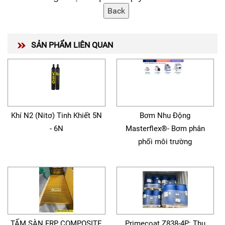
SẢN PHẨM LIÊN QUAN
Khí N2 (Nitơ) Tinh Khiết 5N
Bơm Nhu Động
- 6N
Masterflex®- Bơm phân
phối môi trường
TẤM SÀN FRP COMPOSITE
Primecoat Z838-4P: Thụ