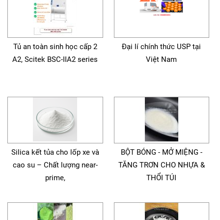
Tủ an toàn sinh học cấp 2
Đại lí chính thức USP tại
A2, Scitek BSC-IIA2 series
Việt Nam
Silica kết tủa cho lốp xe và
BỘT BÓNG - MỞ MIỆNG -
cao su – Chất lượng near-
TĂNG TRƠN CHO NHỰA &
prime,
THỔI TÚI