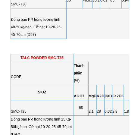
30
<0.05
30.1
0.02
85
0.94
SMC-T30
Đóng bao PP, trọng lượng tịnh
40-50kg/bao. Cỡ hạt 10-20-25-
45-70µm (D97)
TALC POWDER SMC-T35
Thành
phần
CODE
(%)
SiO2
Al2O3
MgO
K2O
CaO
Fe2O3
60
SMC-T35
2.1
28
0.02
2.8
1.8
Đóng bao PP, trọng lượng tịnh 25Kg-
50Kg/bao. Cỡ hạt 10-20-25-45-70µm
(D97)