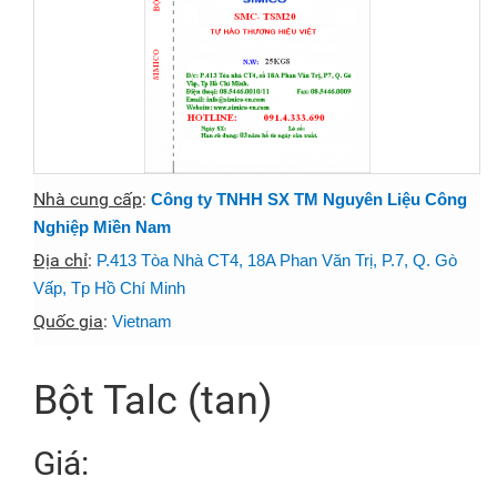
Nhà cung cấp
:
Công ty TNHH SX TM Nguyên Liệu Công
Nghiệp Miền Nam
Địa chỉ
:
P.413 Tòa Nhà CT4, 18A Phan Văn Trị, P.7, Q. Gò
Vấp, Tp Hồ Chí Minh
Quốc gia
:
Vietnam
Bột Talc (tan)
Giá: