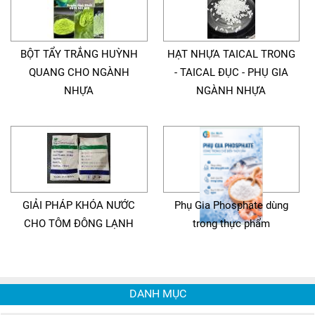
BỘT TẨY TRẮNG HUỲNH
HẠT NHỰA TAICAL TRONG
QUANG CHO NGÀNH
- TAICAL ĐỤC - PHỤ GIA
NHỰA
NGÀNH NHỰA
GIẢI PHÁP KHÓA NƯỚC
Phụ Gia Phosphate dùng
CHO TÔM ĐÔNG LẠNH
trong thực phẩm
DANH MỤC