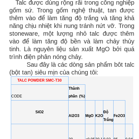
Talc được dùng rộng rãi trong công nghiệp
gốm sứ. Trong gốm nghệ thuật, tan được
thêm vào để làm tăng độ trắng và tăng khả
năng chịu nhiệt khi nung tránh nứt vỡ. Trong
stoneware, một lượng nhỏ talc được thêm
vào để làm tăng độ bền và làm chảy thủy
tinh. Là nguyên liệu sản xuất MgO bởi quá
trình điện phân nóng chảy.
Sau đây là các dòng sản phẩm bôt talc
(bột tan) siêu mịn của chúng tôi:
TALC POWDER SMC-T30
Thành
CODE
phần (%)
SiO2
Độ
Al2O3
MgO
K2O
Fe2O3
Trắng