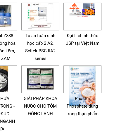
t Z838-
Tủ an toàn sinh
Đại lí chính thức
động hóa
học cấp 2 A2,
USP tại Việt Nam
tôn kẽm,
Scitek BSC-IIA2
à ZAM
series
NHỰA
GIẢI PHÁP KHÓA
Phụ Gia
TRONG -
NƯỚC CHO TÔM
Phosphate dùng
 ĐỤC -
ĐÔNG LẠNH
trong thực phẩm
 NGÀNH
ỰA