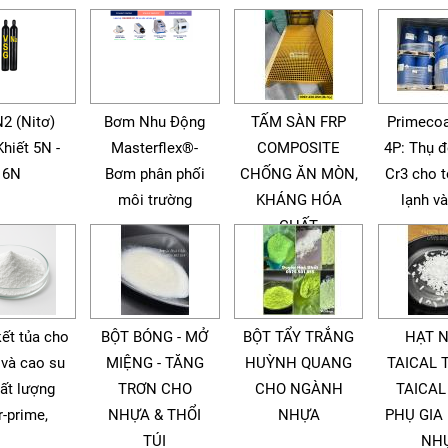
N2 (Nitơ)
Bơm Nhu Động
TẤM SÀN FRP
Primecoa
Khiết 5N -
Masterflex®-
COMPOSITE
4P: Thụ 
6N
Bơm phân phối
CHỐNG ĂN MÒN,
Cr3 cho 
môi trường
KHÁNG HÓA
lạnh v
CHẤT
kết tủa cho
BỘT BÓNG - MỞ
BỘT TẨY TRẮNG
HẠT 
 và cao su
MIỆNG - TĂNG
HUỲNH QUANG
TAICAL 
ất lượng
TRƠN CHO
CHO NGÀNH
TAICAL
r-prime,
NHỰA & THỔI
NHỰA
PHỤ GIA
TÚI
NH