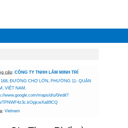
N
ng cấp
:
CÔNG TY TNHH LÂM MINH TRÍ
:
168, ĐƯỜNG CHỢ LỚN, PHƯỜNG 11- QUẬN
M, VIỆT NAM.
s://www.google.com/maps/d/u/0/edit?
wTPNWF4z3c.kOpjcwXa89CQ
a
:
Vietnam