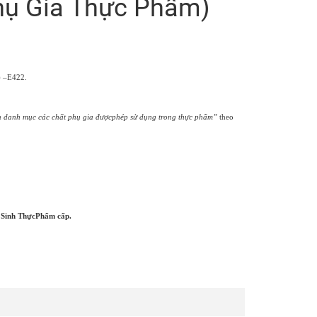
ụ Gia Thực Phẩm)
) –E422.
 danh mục các chất phụ gia đượcphép sử dụng trong thực phẩm”
theo
 Sinh ThựcPhẩm cấp.