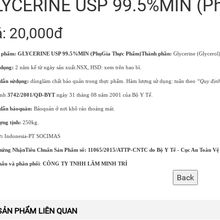
YCERINE USP 99.5%MIN (Ph
á: 20,000đ
 phẩm:
GLYCERINE USP 99.5%MIN
(PhụGia Thực Phẩm)
Thành phần:
Glycerine (Glycerol
dụng:
2 năm kể từ ngày sản xuất.NSX, HSD: xem trên bao bì.
dẫn sửdụng:
dùnglàm chất bảo quản trong thực phẩm. Hàm lượng sử dụng: tuân theo
“Quy định
ịnh
3742/2001/QĐ-BYT
ngày 31 tháng 08 năm 2001 của Bộ Y Tế.
dẫn bảoquản:
Bảoquản ở nơi khô ráo thoáng mát.
ợng tịnh:
250kg.
:
Indonesia-PT SOCIMAS
hứng NhậnTiêu Chuẩn Sản Phẩm số: 11065/2015/ATTP-CNTC do Bộ Y Tế - Cục An Toàn Vệ
ẩu và phân phối
:
CÔNG TY TNHH LÂM MINH TRÍ
SẢN PHẨM LIÊN QUAN