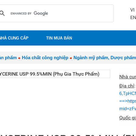
VI
E
NHÀ CUNG CẤP
TIN MUA BÁN
ản phẩm
Hóa chất công nghiệp
Ngành mỹ phẩm, Dược phẩm
Nhà cu
Địa chỉ
6,TpHC
==>http
mid=zF
Quốc gi