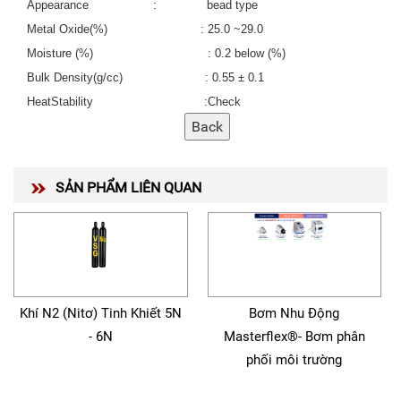
Appearance : bead type
Metal Oxide(%) : 25.0 ~29.0
Moisture (%) : 0.2 below (%)
Bulk Density(g/cc) : 0.55 ± 0.1
HeatStability :Check
SẢN PHẨM LIÊN QUAN
Khí N2 (Nitơ) Tinh Khiết 5N
Bơm Nhu Động
- 6N
Masterflex®- Bơm phân
phối môi trường