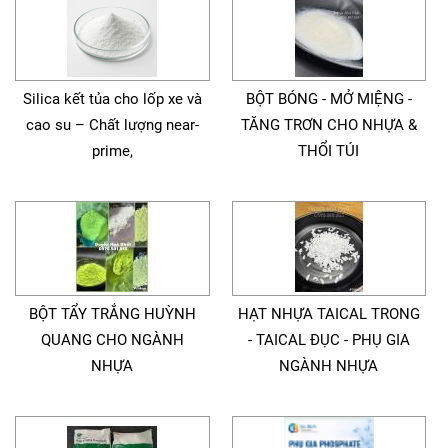
Silica kết tủa cho lốp xe và
BỘT BÓNG - MỞ MIỆNG -
cao su – Chất lượng near-
TĂNG TRƠN CHO NHỰA &
prime,
THỔI TÚI
BỘT TẨY TRẮNG HUỲNH
HẠT NHỰA TAICAL TRONG
QUANG CHO NGÀNH
- TAICAL ĐỤC - PHỤ GIA
NHỰA
NGÀNH NHỰA