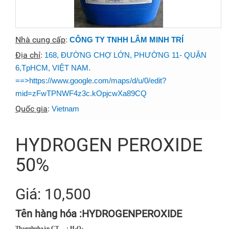
Nhà cung cấp
:
CÔNG TY TNHH LÂM MINH TRÍ
Địa chỉ
:
168, ĐƯỜNG CHỢ LỚN, PHƯỜNG 11- QUẬN
6,TpHCM, VIỆT NAM.
==>https://www.google.com/maps/d/u/0/edit?
mid=zFwTPNWF4z3c.kOpjcwXa89CQ
Quốc gia
:
Vietnam
HYDROGEN PEROXIDE
50%
Giá: 10,500
Tên hàng hóa :HYDROGENPEROXIDE
Thaønhphaàn CT : H
O