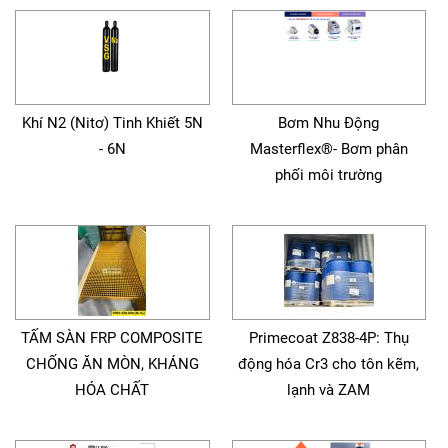
Khí N2 (Nitơ) Tinh Khiết 5N
Bơm Nhu Động
- 6N
Masterflex®- Bơm phân
phối môi trường
TẤM SÀN FRP COMPOSITE
Primecoat Z838-4P: Thụ
CHỐNG ĂN MÒN, KHÁNG
động hóa Cr3 cho tôn kẽm,
HÓA CHẤT
lạnh và ZAM