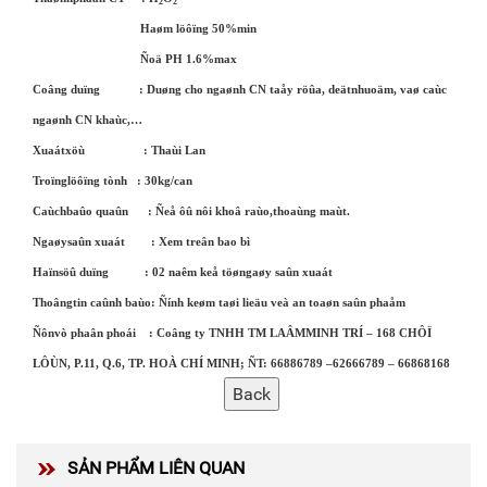
2
2
Haøm löôïng 50%min
Ñoä PH 1.6%max
Coâng duïng : Duøng cho ngaønh CN taåy röûa, deätnhuoäm, vaø caùc
ngaønh CN khaùc,…
Xuaátxöù : Thaùi Lan
Troïnglöôïng tònh : 30kg/can
Caùchbaûo quaûn : Ñeå ôû nôi khoâ raùo,thoaùng maùt.
Ngaøysaûn xuaát : Xem treân bao bì
Haïnsöû duïng : 02 naêm keå töøngaøy saûn xuaát
Thoângtin caûnh baùo: Ñính keøm taøi lieäu veà an toaøn saûn phaåm
Ñônvò phaân phoái :
Coâng ty TNHH TM LAÂMMINH TRÍ – 168 CHÔÏ
LÔÙN, P.11, Q.6, TP. HOÀ CHÍ MINH; ÑT: 66886789 –62666789 – 66868168
SẢN PHẨM LIÊN QUAN