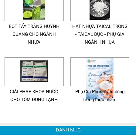
BỘT TẨY TRẮNG HUỲNH
HẠT NHỰA TAICAL TRONG
QUANG CHO NGÀNH
- TAICAL ĐỤC - PHỤ GIA
NHỰA
NGÀNH NHỰA
GIẢI PHÁP KHÓA NƯỚC
Phụ Gia Phosphate dùng
CHO TÔM ĐÔNG LẠNH
trong thực phẩm
DANH MỤC