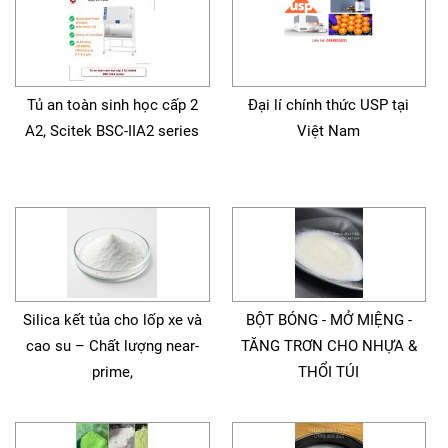
Tủ an toàn sinh học cấp 2
Đại lí chính thức USP tại
A2, Scitek BSC-IIA2 series
Việt Nam
Silica kết tủa cho lốp xe và
BỘT BÓNG - MỞ MIỆNG -
cao su – Chất lượng near-
TĂNG TRƠN CHO NHỰA &
prime,
THỔI TÚI