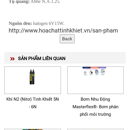
Tụ quang:
Abbe N.A.1.25.
Nguồn đèn:
halogen 6V15W.
http://www.hoachattinhkhiet.vn/san-pham
SẢN PHẨM LIÊN QUAN
Khí N2 (Nitơ) Tinh Khiết 5N
Bơm Nhu Động
- 6N
Masterflex®- Bơm phân
phối môi trường