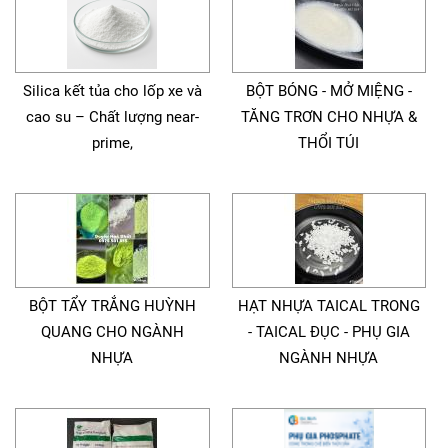
Silica kết tủa cho lốp xe và
BỘT BÓNG - MỞ MIỆNG -
cao su – Chất lượng near-
TĂNG TRƠN CHO NHỰA &
prime,
THỔI TÚI
BỘT TẨY TRẮNG HUỲNH
HẠT NHỰA TAICAL TRONG
QUANG CHO NGÀNH
- TAICAL ĐỤC - PHỤ GIA
NHỰA
NGÀNH NHỰA