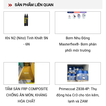
SẢN PHẨM LIÊN QUAN
Khí N2 (Nitơ) Tinh Khiết 5N
Bơm Nhu Động
- 6N
Masterflex®- Bơm phân
phối môi trường
TẤM SÀN FRP COMPOSITE
Primecoat Z838-4P: Thụ
CHỐNG ĂN MÒN, KHÁNG
động hóa Cr3 cho tôn kẽm,
HÓA CHẤT
lạnh và ZAM