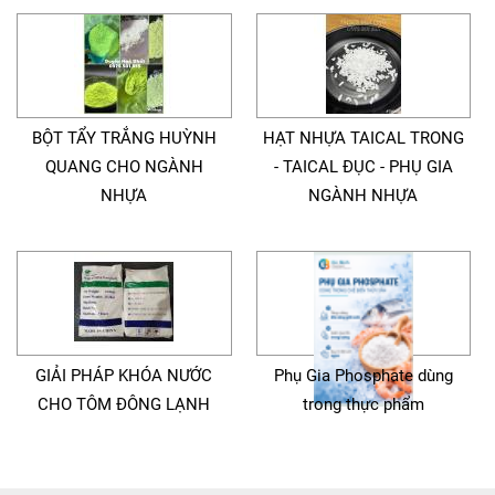
BỘT TẨY TRẮNG HUỲNH
HẠT NHỰA TAICAL TRONG
QUANG CHO NGÀNH
- TAICAL ĐỤC - PHỤ GIA
NHỰA
NGÀNH NHỰA
GIẢI PHÁP KHÓA NƯỚC
Phụ Gia Phosphate dùng
CHO TÔM ĐÔNG LẠNH
trong thực phẩm