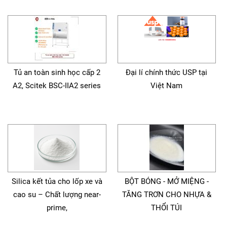
Tủ an toàn sinh học cấp 2
Đại lí chính thức USP tại
A2, Scitek BSC-IIA2 series
Việt Nam
Silica kết tủa cho lốp xe và
BỘT BÓNG - MỞ MIỆNG -
cao su – Chất lượng near-
TĂNG TRƠN CHO NHỰA &
prime,
THỔI TÚI