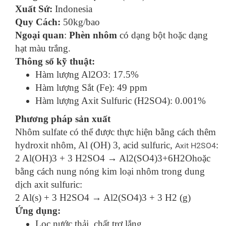
Xuất Sứ:
Indonesia
Quy Cách:
50kg/bao
Ngoại quan
:
Phèn nhôm
có dạng bột hoặc dạng
hạt màu trắng.
Thông số kỹ thuật:
Hàm lượng Al2O3: 17.5%
Hàm lượng Sắt (Fe): 49 ppm
Hàm lượng Axit Sulfuric (H2SO4): 0.001%
Phương pháp sản xuất
Nhôm sulfate có thể được thực hiện bằng cách thêm
hydroxit nhôm, Al (OH) 3, acid sulfuric,
:
Axit H2SO4
2 Al(OH)3 + 3 H2SO4 → Al2(SO4)3+6H2O
hoặc
bằng cách nung nóng kim loại nhôm trong dung
dịch axit sulfuric:
2 Al(s) + 3 H2SO4 → Al2(SO4)3 + 3 H2 (g)
Ứng dụng:
Lọc nước thải, chất trợ lắng