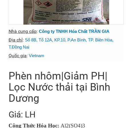
Nhà cung cấp
:
Công ty TNHH Hóa Chất TRẦN GIA
Địa chỉ
:
Số 8B, Tổ 12A, KP.10, P.An Bình, TP. Biên Hòa,
T.Đồng Nai
Quốc gia
:
Vietnam
Phèn nhôm|Giảm PH|
Lọc Nước thải tại Bình
Dương
Giá: LH
Công Thức Hóa Học:
Al2(SO4)3