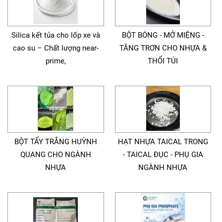
Silica kết tủa cho lốp xe và
BỘT BÓNG - MỞ MIỆNG -
cao su – Chất lượng near-
TĂNG TRƠN CHO NHỰA &
prime,
THỔI TÚI
BỘT TẨY TRẮNG HUỲNH
HẠT NHỰA TAICAL TRONG
QUANG CHO NGÀNH
- TAICAL ĐỤC - PHỤ GIA
NHỰA
NGÀNH NHỰA