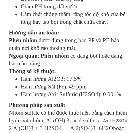
Giảm PH trong đất vườn
Làm chất chống thấm, tăng tốc độ khô của bê
tông hay tạo bọt trong chất chữa cháy.
Hướng dẫn an toàn:
Phèn nhôm
được đựng trong bao PP và PE bảo
quản nơi khô ráo thoáng mát.
Ngoại quan
:
Phèn nhôm
có dạng bột hoặc dạng
hạt màu trắng.
Thông số kỹ thuật:
Hàm lượng Al2O3: 17.5%
Hàm lượng Sắt (Fe): 49 ppm
Hàm lượng Axit Sulfuric (H2SO4): 0.001%
Phương pháp sản xuất
Nhôm sulfate có thể được thực hiện bằng cách thêm
hydroxit nhôm, Al (OH) 3, acid sulfuric,
:
Axit H2SO4
2 Al(OH)3 + 3 H2SO4 → Al2(SO4)3+6H2O
hoặc