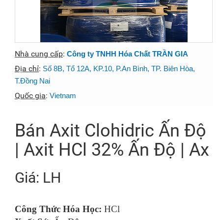
Nhà cung cấp
:
Công ty TNHH Hóa Chất TRẦN GIA
Địa chỉ
:
Số 8B, Tổ 12A, KP.10, P.An Bình, TP. Biên Hòa,
T.Đồng Nai
Quốc gia
:
Vietnam
Bán Axit Clohidric Ấn Độ
| Axit HCl 32% Ấn Độ | Ax
Giá: LH
Công Thức Hóa Học:
HCl