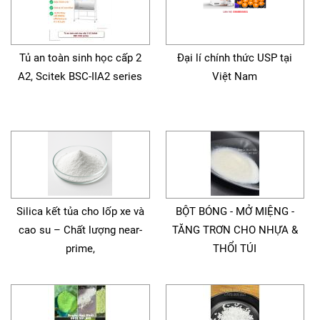
Tủ an toàn sinh học cấp 2
Đại lí chính thức USP tại
A2, Scitek BSC-IIA2 series
Việt Nam
Silica kết tủa cho lốp xe và
BỘT BÓNG - MỞ MIỆNG -
cao su – Chất lượng near-
TĂNG TRƠN CHO NHỰA &
prime,
THỔI TÚI