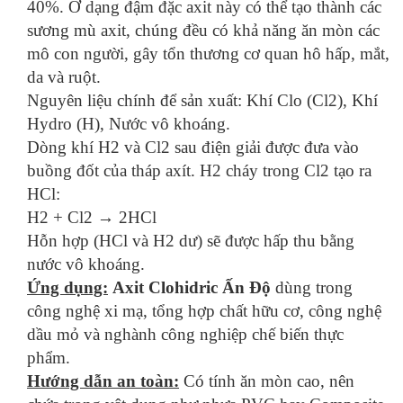
40%. Ở dạng đậm đặc axit này có thể tạo thành các
sương mù axit, chúng đều có khả năng ăn mòn các
mô con người, gây tổn thương cơ quan hô hấp, mắt,
da và ruột.
Nguyên liệu chính để sản xuất: Khí Clo (Cl2), Khí
Hydro (H), Nước vô khoáng.
Dòng khí H2 và Cl2 sau điện giải được đưa vào
buồng đốt của tháp axít. H2 cháy trong Cl2 tạo ra
HCl:
H2 + Cl2 → 2HCl
Hỗn hợp (HCl và H2 dư) sẽ được hấp thu bằng
nước vô khoáng.
Ứng dụng:
Axit Clohidric Ấn Độ
dùng trong
công nghệ xi mạ, tổng hợp chất hữu cơ, công nghệ
dầu mỏ và nghành công nghiệp chế biến thực
phẩm.
Hướng dẫn an toàn:
Có tính ăn mòn cao, nên