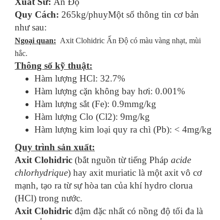
Xuất Sứ:
Ấn Độ
Quy Cách:
265kg/phuy
Một số thông tin cơ bản
như sau:
Ngoại quan:
Axit Clohidric Ấn Độ có màu vàng nhạt, mùi
hắc.
Thông số kỹ thuật:
Hàm lượng HCl: 32.7%
Hàm lượng cặn không bay hơi: 0.001%
Hàm lượng sắt (Fe): 0.9mmg/kg
Hàm lượng Clo (Cl2): 9mg/kg
Hàm lượng kim loại quy ra chì (Pb): < 4mg/kg
Quy trình sản xuất:
Axit Clohidric
(bắt nguồn từ tiếng Pháp
acide
chlorhydrique
) hay axit muriatic là một axit vô cơ
mạnh, tạo ra từ sự hòa tan của khí hydro clorua
(HCl) trong nước.
Axit Clohidric
đậm đặc nhất có nồng độ tối đa là