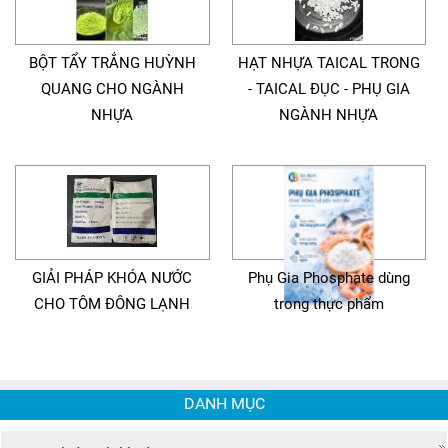
BỘT TẨY TRẮNG HUỲNH
HẠT NHỰA TAICAL TRONG
QUANG CHO NGÀNH
- TAICAL ĐỤC - PHỤ GIA
NHỰA
NGÀNH NHỰA
GIẢI PHÁP KHÓA NƯỚC
Phụ Gia Phosphate dùng
CHO TÔM ĐÔNG LẠNH
trong thực phẩm
DANH MỤC