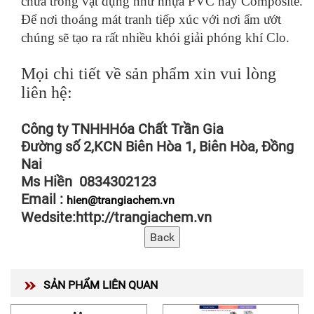
chứa trong vật dụng như nhựa PVC hay Composite.
Để nơi thoáng mát tranh tiếp xúc với nơi ẩm ướt
chúng sẽ tạo ra rất nhiều khói giải phóng khí Clo.
Mọi chi tiết về sản phẩm xin vui lòng
liên hệ:
Công ty TNHHHóa Chất Trần Gia
Đường số 2,KCN Biên Hòa 1, Biên Hòa, Đồng
Nai
Ms Hiền 0834302123
Email :
hien@trangiachem.vn
Wedsite:http://trangiachem.vn
SẢN PHẨM LIÊN QUAN