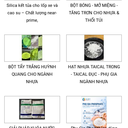
Silica kết tủa cho lốp xe và
BỘT BÓNG - MỞ MIỆNG -
cao su – Chất lượng near-
TĂNG TRƠN CHO NHỰA &
prime,
THỔI TÚI
BỘT TẨY TRẮNG HUỲNH
HẠT NHỰA TAICAL TRONG
QUANG CHO NGÀNH
- TAICAL ĐỤC - PHỤ GIA
NHỰA
NGÀNH NHỰA