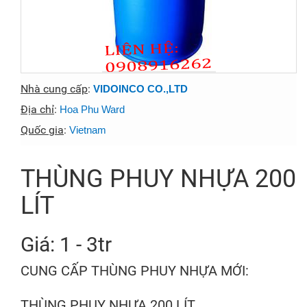
Nhà cung cấp
:
VIDOINCO CO.,LTD
Địa chỉ
:
Hoa Phu Ward
Quốc gia
:
Vietnam
THÙNG PHUY NHỰA 200
LÍT
Giá: 1 - 3tr
CUNG CẤP THÙNG PHUY NHỰA MỚI:
THÙNG PHUY NHỰA 200 LÍT