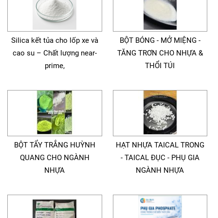
Silica kết tủa cho lốp xe và
BỘT BÓNG - MỞ MIỆNG -
cao su – Chất lượng near-
TĂNG TRƠN CHO NHỰA &
prime,
THỔI TÚI
BỘT TẨY TRẮNG HUỲNH
HẠT NHỰA TAICAL TRONG
QUANG CHO NGÀNH
- TAICAL ĐỤC - PHỤ GIA
NHỰA
NGÀNH NHỰA