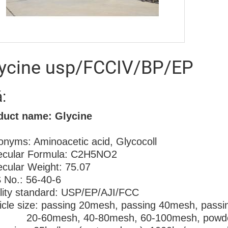
ycine usp/FCCIV/BP/EP
á:
duct name: Glycine
nyms: Aminoacetic acid, Glycocoll
ecular Formula: C2H5NO2
cular Weight: 75.07
 No.: 56-40-6
lity standard: USP/EP/AJI/FCC
icle size: passing 20mesh, passing 40mesh, pas
60mesh, 40-80mesh, 60-100mesh, powder