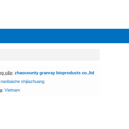
N
ng cấp
:
zhaocounty granray bioproducts co.,ltd
:
nanbaishe shijiazhuang
a
:
Vietnam