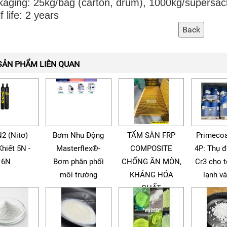
aging: 25kg/bag (carton, drum), 1000kg/supersac
f life: 2 years
SẢN PHẨM LIÊN QUAN
N2 (Nitơ)
Bơm Nhu Động
TẤM SÀN FRP
Primecoa
Khiết 5N -
Masterflex®-
COMPOSITE
4P: Thụ 
6N
Bơm phân phối
CHỐNG ĂN MÒN,
Cr3 cho 
môi trường
KHÁNG HÓA
lạnh v
CHẤT