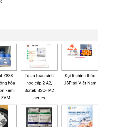
k
t Z838-
Tủ an toàn sinh
Đại lí chính thức
động hóa
học cấp 2 A2,
USP tại Việt Nam
tôn kẽm,
Scitek BSC-IIA2
à ZAM
series