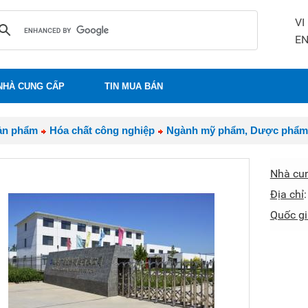
VI
E
NHÀ CUNG CẤP
TIN MUA BÁN
ản phẩm
Hóa chất công nghiệp
Ngành mỹ phẩm, Dược phẩm
Nhà cu
Địa chỉ
Quốc gi