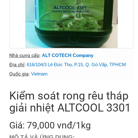
Nhà cung cấp
:
ALT COTECH Company
Địa chỉ
:
616/104/3 Lê Đức Thọ, P.15, Q. Gò Vấp, TPHCM
Quốc gia
:
Vietnam
Kiểm soát rong rêu tháp
giải nhiệt ALTCOOL 3301
Giá: 79,000 vnđ/1kg
MÔ TẢ VÀ ỨNG DỤNG: