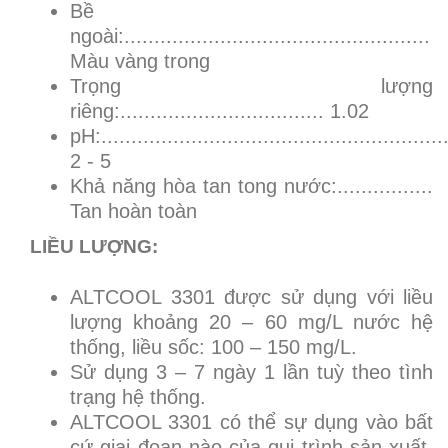
Bề
ngoài:...................................................
Màu vàng trong
Trọng lượng
riêng:.................................. 1.02
pH:.........................................................
2 - 5
Khả năng hòa tan tong nước:................
Tan hoàn toàn
LIỀU LƯỢNG:
ALTCOOL 3301 được sử dụng với liều
lượng khoảng 20 – 60 mg/L nước hệ
thống, liều sốc: 100 – 150 mg/L.
Sử dụng 3 – 7 ngày 1 lần tuỳ theo tình
trạng hệ thống.
ALTCOOL 3301 có thể sự dụng vào bất
cứ giai đoạn nào của qui trình sản xuất,