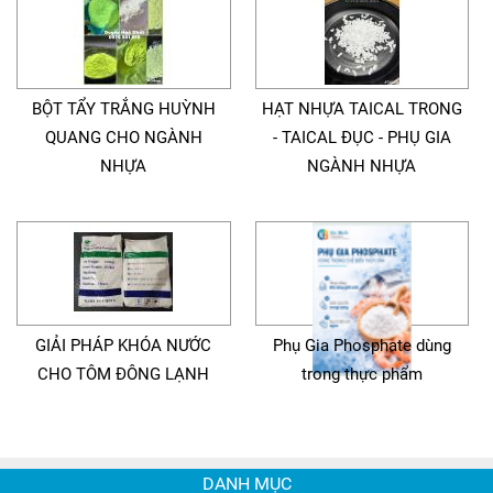
BỘT TẨY TRẮNG HUỲNH
HẠT NHỰA TAICAL TRONG
QUANG CHO NGÀNH
- TAICAL ĐỤC - PHỤ GIA
NHỰA
NGÀNH NHỰA
GIẢI PHÁP KHÓA NƯỚC
Phụ Gia Phosphate dùng
CHO TÔM ĐÔNG LẠNH
trong thực phẩm
DANH MỤC