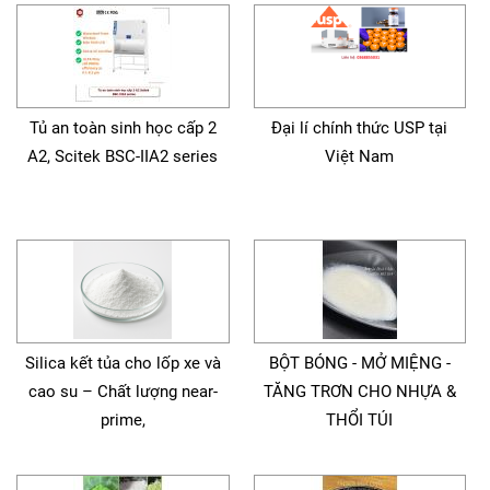
Tủ an toàn sinh học cấp 2
Đại lí chính thức USP tại
A2, Scitek BSC-IIA2 series
Việt Nam
Silica kết tủa cho lốp xe và
BỘT BÓNG - MỞ MIỆNG -
cao su – Chất lượng near-
TĂNG TRƠN CHO NHỰA &
prime,
THỔI TÚI