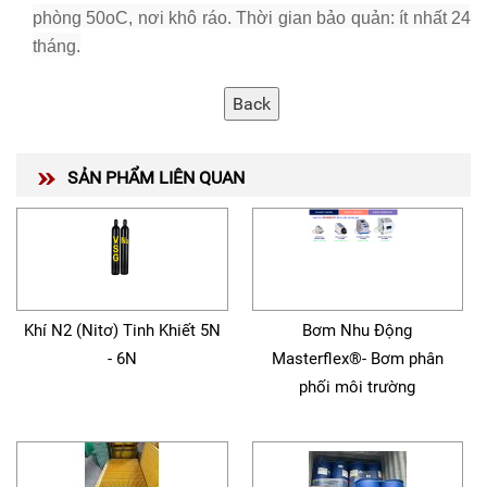
phòng 50
o
C, nơi khô ráo. Thời gian bảo quản: ít nhất 24
tháng.
SẢN PHẨM LIÊN QUAN
Khí N2 (Nitơ) Tinh Khiết 5N
Bơm Nhu Động
- 6N
Masterflex®- Bơm phân
phối môi trường