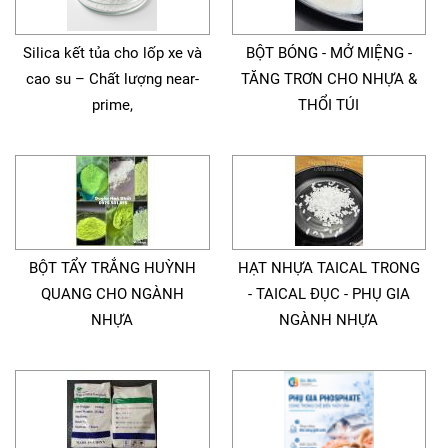
Silica kết tủa cho lốp xe và
BỘT BÓNG - MỞ MIỆNG -
cao su – Chất lượng near-
TĂNG TRƠN CHO NHỰA &
prime,
THỔI TÚI
BỘT TẨY TRẮNG HUỲNH
HẠT NHỰA TAICAL TRONG
QUANG CHO NGÀNH
- TAICAL ĐỤC - PHỤ GIA
NHỰA
NGÀNH NHỰA