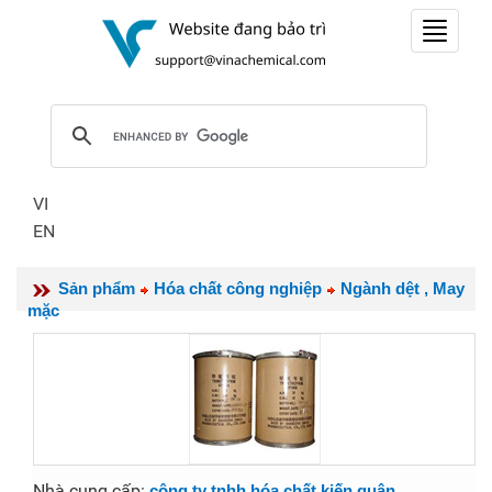
Toggle
navigat
VI
EN
Sản phẩm
Hóa chất công nghiệp
Ngành dệt , May
mặc
Nhà cung cấp
:
công ty tnhh hóa chất kiến quân