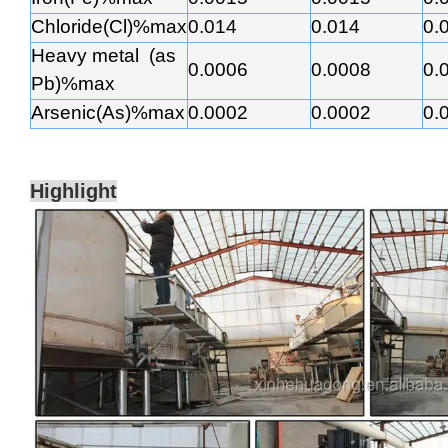
Chloride(Cl)%max
0.014
0.014
0.
Heavy metal (as
0.0006
0.0008
0.
Pb)%max
Arsenic(As)%max
0.0002
0.0002
0.
Highlight