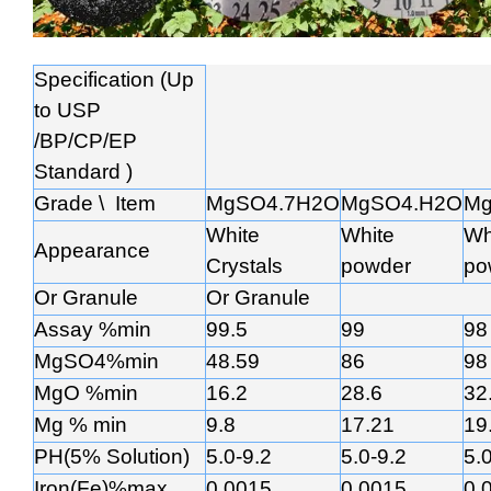
Specification (Up
to USP
/BP/CP/EP
Standard )
Grade \ Item
MgSO4.7H2O
MgSO4.H2O
M
White
White
Wh
Appearance
Crystals
powder
po
Or Granule
Or Granule
Assay %min
99.5
99
98
MgSO4%min
48.59
86
98
MgO %min
16.2
28.6
32
Mg % min
9.8
17.21
19
PH(5% Solution)
5.0-9.2
5.0-9.2
5.
Iron(Fe)%max
0.0015
0.0015
0.