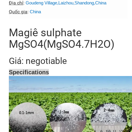
Địa chỉ
:
Goudeng Village,Laizhou,Shandong,China
Quốc gia
:
China
Magiê sulphate
MgSO4(MgSO4.7H2O)
Giá: negotiable
Specifications