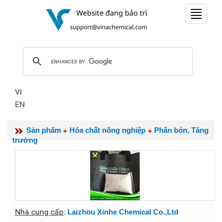
Toggle
navigat
VI
EN
Sản phẩm
Hóa chất nông nghiệp
Phân bón, Tăng
trưởng
Nhà cung cấp
:
Laizhou Xinhe Chemical Co.,Ltd