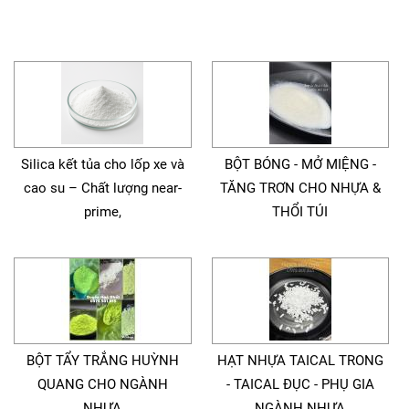
Silica kết tủa cho lốp xe và
BỘT BÓNG - MỞ MIỆNG -
cao su – Chất lượng near-
TĂNG TRƠN CHO NHỰA &
prime,
THỔI TÚI
BỘT TẨY TRẮNG HUỲNH
HẠT NHỰA TAICAL TRONG
QUANG CHO NGÀNH
- TAICAL ĐỤC - PHỤ GIA
NHỰA
NGÀNH NHỰA