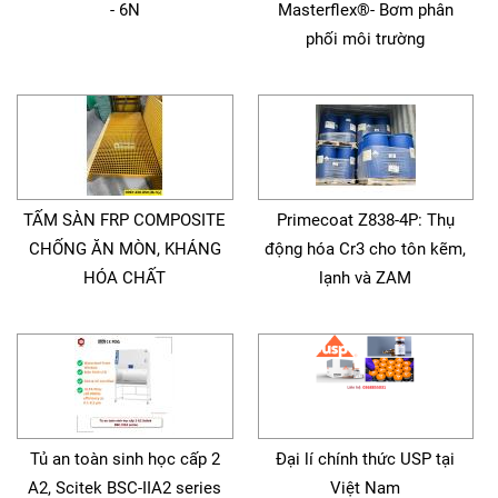
- 6N
Masterflex®- Bơm phân
phối môi trường
TẤM SÀN FRP COMPOSITE
Primecoat Z838-4P: Thụ
CHỐNG ĂN MÒN, KHÁNG
động hóa Cr3 cho tôn kẽm,
HÓA CHẤT
lạnh và ZAM
Tủ an toàn sinh học cấp 2
Đại lí chính thức USP tại
A2, Scitek BSC-IIA2 series
Việt Nam