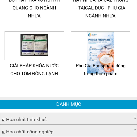
BỘT TẨY TRẮNG HUỲNH
HẠT NHỰA TAICAL TRONG
QUANG CHO NGÀNH
- TAICAL ĐỤC - PHỤ GIA
NHỰA
NGÀNH NHỰA
GIẢI PHÁP KHÓA NƯỚC
Phụ Gia Phosphate dùng
CHO TÔM ĐÔNG LẠNH
trong thực phẩm
DANH MỤC
Hóa chất tinh khiết
Hóa chất công nghiệp