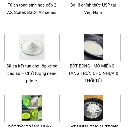
Tủ an toàn sinh học cấp 2
Đại lí chính thức USP tại
A2, Scitek BSC-IIA2 series
Việt Nam
Silica kết tủa cho lốp xe và
BỘT BÓNG - MỞ MIỆNG -
cao su – Chất lượng near-
TĂNG TRƠN CHO NHỰA &
prime,
THỔI TÚI