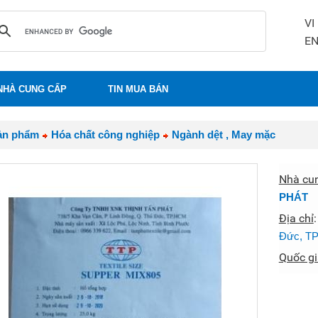
VI
E
NHÀ CUNG CẤP
TIN MUA BÁN
ản phẩm
Hóa chất công nghiệp
Ngành dệt , May mặc
Nhà cu
PHÁT
Địa chỉ
Đức, T
Quốc gi