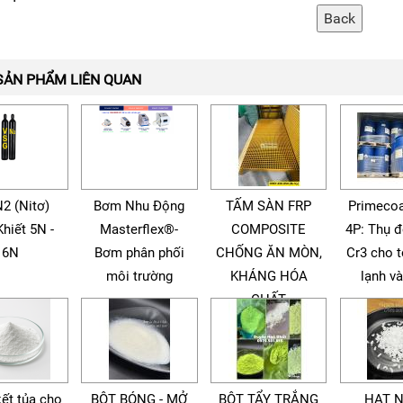
SẢN PHẨM LIÊN QUAN
N2 (Nitơ)
Bơm Nhu Động
TẤM SÀN FRP
Primecoa
Khiết 5N -
Masterflex®-
COMPOSITE
4P: Thụ 
6N
Bơm phân phối
CHỐNG ĂN MÒN,
Cr3 cho 
môi trường
KHÁNG HÓA
lạnh v
CHẤT
kết tủa cho
BỘT BÓNG - MỞ
BỘT TẨY TRẮNG
HẠT 