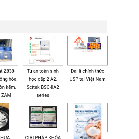
t Z838-
Tủ an toàn sinh
Đại lí chính thức
động hóa
học cấp 2 A2,
USP tại Việt Nam
tôn kẽm,
Scitek BSC-IIA2
à ZAM
series
NHỰA
GIẢI PHÁP KHÓA
Phụ Gia