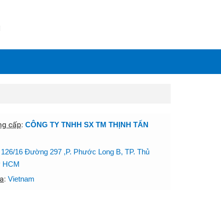
N
ng cấp
:
CÔNG TY TNHH SX TM THỊNH TẤN
:
126/16 Đường 297 ,P. Phước Long B, TP. Thủ
P HCM
a
:
Vietnam