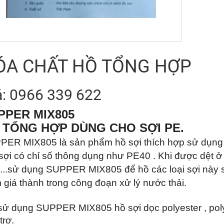
ÓA CHẤT HỒ TỔNG HỢP
á: 0966 339 622
PPER MIX805
 TỔNG HỢP DÙNG CHO SỢI PE.
ER MIX805 là sản phẩm hồ sợi thích hợp sử dụng cho
 sợi có chỉ số thông dụng như PE40 . Khi được dệt
...sử dụng SUPPER MIX805 để hồ các loại sợi này sẽ 
 giá thành trong công đoạn xử lý nước thải.
sử dụng SUPPER MIX805 hồ sợi dọc polyester , poly
trợ.